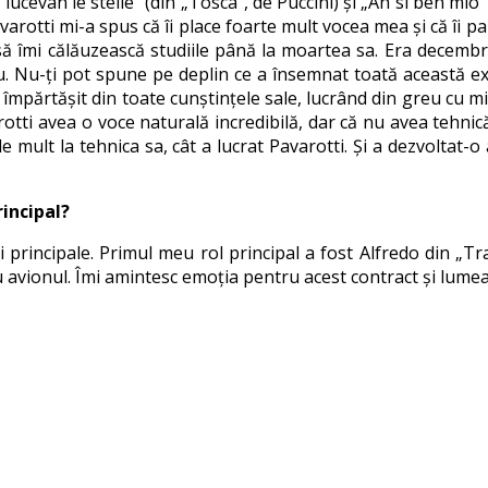
„E lucevan le stelle” (din „Tosca”, de Puccini) și „Ah sì ben mi
arotti mi-a spus că îi place foarte mult vocea mea și că îi p
 să îmi călăuzească studiile până la moartea sa. Era decemb
stru. Nu-ți pot spune pe deplin ce a însemnat toată această
 împărtășit din toate cunștințele sale, lucrând din greu cu min
otti avea o voce naturală incredibilă, dar că nu avea tehnică
e mult la tehnica sa, cât a lucrat Pavarotti. Și a dezvoltat
rincipal?
 principale. Primul meu rol principal a fost Alfredo din „Tr
 avionul. Îmi amintesc emoția pentru acest contract și lume