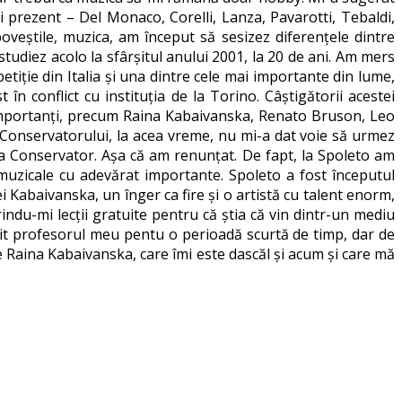
 prezent – Del Monaco, Corelli, Lanza, Pavarotti, Tebaldi,
oveștile, muzica, am început să sesizez diferențele dintre
tudiez acolo la sfârșitul anului 2001, la 20 de ani. Am mers
tiție din Italia și una dintre cele mai importante din lume,
n conflict cu instituția de la Torino. Câștigătorii acestei
ti importanți, precum Raina Kabaivanska, Renato Bruson, Leo
 Conservatorului, la acea vreme, nu mi-a dat voie să urmez
 la Conservator. Așa că am renunțat. De fapt, la Spoleto am
muzicale cu adevărat importante. Spoleto a fost începutul
 Kabaivanska, un înger ca fire și o artistă cu talent enorm,
indu-mi lecții gratuite pentru că știa că vin dintr-un mediu
nit profesorul meu pentu o perioadă scurtă de timp, dar de
e Raina Kabaivanska, care îmi este dascăl și acum și care mă