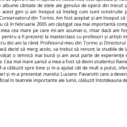
e albume cântate de stele ale genului de operă din trecut și
e acest gen și am început să înțeleg cum sunt construite p
Conservatorul din Torino. Am fost aceptat și am început să s
tru că în februarie 2005 am câștigat cea mai importantă compe
a mea cea mare pe care mi-am asumat-o, chiar dacă am fost î
, pentru a fi prezenți la masterclass cu profesori și artiș
tru doi ani la rând. Profesorul meu din Torino și Directorul
dacă decid să merg acolo, va trebui să renunț la studiile de
 învățat o tehnică mai bună și am avut parte de experiențe 
ile. Cea mai mare șansă a mea a fost să devin studentul Rainei
a călăuzit spre bine și m-a ajutat cât de mult a putut, ofer
mari și m-a prezentat marelui Luciano Pavarotti care a deve
icial în teatrele importante ale lumii, călăuzit întotdeauna d