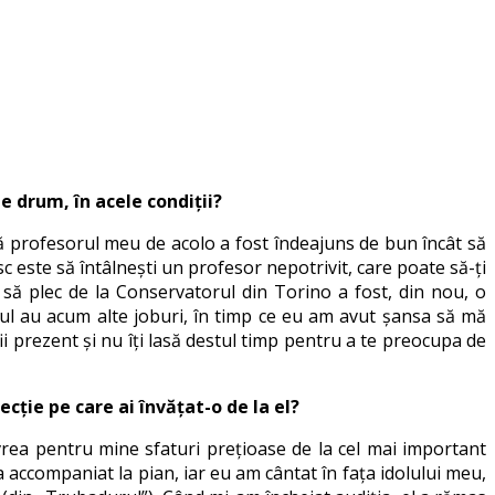
 drum, în acele condiții?
că profesorul meu de acolo a fost îndeajuns de bun încât să
c este să întâlnești un profesor nepotrivit, care poate să-ți
 să plec de la Conservatorul din Torino a fost, din nou, o
rul au acum alte joburi, în timp ce eu am avut șansa să mă
ii prezent și nu îți lasă destul timp pentru a te preocupa de
ție pe care ai învățat-o de la el?
rea pentru mine sfaturi prețioase de la cel mai important
 accompaniat la pian, iar eu am cântat în fața idolului meu,