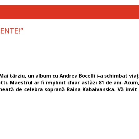
GENTE!”
. Mai târziu, un album cu Andrea Bocelli i-a schimbat via
tti. Maestrul ar fi împlinit chiar astăzi 81 de ani. Acu
gheată de celebra soprană Raina Kabaivanska. Vă invit 