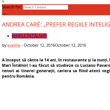
×
Search for:
ANDREA CARÉ: „PREFER REGIILE INTELI
MARILE ÎNTÂLNIRI
by
eveline
-
October 12, 2016
October 12, 2016
A început să cânte la 14 ani, în restaurante și la nunți
Mari Întâlniri l-au făcut să studieze cu Luciano Pavaro
tenori ai tinerei generații, cariera sa fiind atent ve
pentru România.