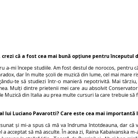
crezi că a fost cea mai bună opțiune pentru începutul de
ru a-mi începe studiile. Am fost destul de norocos, pentru 
aradox, dar în multe școli de muzică din lume, cel mai mare ris
ându-te să studiezi într-o manieră nepotrivită. Mai târziu,
ea. Mulți dintre prietenii mei care au absolvit Conservato
 Muzică din Italia au prea multe cursuri la care trebuie să f
 lui Luciano Pavarotti? Care este cea mai importantă lec
a sunat și mi-a spus că mă va îndruma întotdeauna, dar că v
el a acceptat să mă asculte. În acea zi, Raina Kabaivanska m-a