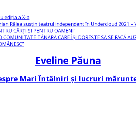
u ediția a X-a
ian Râlea susțin teatrul independent în Undercloud 2021 
NTRU CĂRȚI ȘI PENTRU OAMENI”
 O COMUNITATE TÂNĂRĂ CARE ÎȘI DOREȘTE SĂ SE FACĂ AU
ROMÂNESC”
Eveline Păuna
spre Mari Întâlniri și lucruri mărun