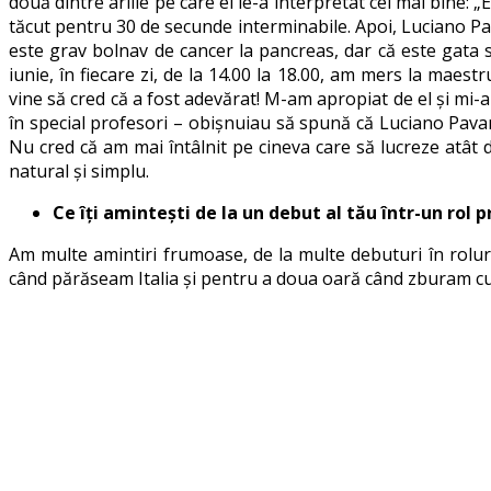
două dintre ariile pe care el le-a interpretat cel mai bine: 
tăcut pentru 30 de secunde interminabile. Apoi, Luciano Pav
este grav bolnav de cancer la pancreas, dar că este gata
iunie, în fiecare zi, de la 14.00 la 18.00, am mers la mae
vine să cred că a fost adevărat! M-am apropiat de el și mi-a
în special profesori – obișnuiau să spună că Luciano Pavar
Nu cred că am mai întâlnit pe cineva care să lucreze atât d
natural și simplu.
Ce îți amintești de la un debut al tău într-un rol p
Am multe amintiri frumoase, de la multe debuturi în roluri
când părăseam Italia și pentru a doua oară când zburam cu