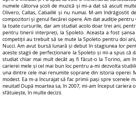
numele câtorva școli de muzică și mi-a dat să ascult mult
Olivero, Callas, Cabaillé și nu numai. M-am îndrăgostit d
compozitori și genul fiecărei opere. Am dat audiție pentru 
la toate cursurile, dar am studiat acolo doar trei ani, pen
pentru tinerii interpreți, la Spoleto. Aceasta a fost șans
competiții au trebuit să se mute la Spoleto pentru doi ani
Nucci. Am avut bursă lunară și debut în stagiunea lor pen
aceste stagii de perfecționare la Spoleto și mi-a spus că 
studiat chiar mai mult decât aș fi făcut-o la Torino, am
carierei mele și cel mai bun loc pentru a-mi dezvolta studi
una dintre cele mai renumite soprane din istoria operei. M-
modest. Ea m-a încurajat să fac primii pași spre scenele 
neuitat! După moartea sa, în 2007, mi-am început cariera of
sfătuiește, în multe decizii.