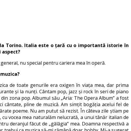
 la Torino. Italia este o țară cu o importantă istorie în
i aspect?
în general, nu special pentru cariera mea în operă.
i muzica?
uzica de toate genurile era oxigen în viața mea, dar prima
urante și la nunți. Cântam pop, jazz și rock în seri de piano
t, din zona pop. Albumul său „Aria: The Opera Album” a fost
 cântate, pline de muzică. Am simțit bogăția acelui fel de
evărate poeme. Nu am putut să rezist. În câteva zile știam pe
l, cu vocea mea naturalăm nelucrată, a unui tânăr italian de
pentru deranjul făcut de „gălăgia” mea. Doamna respectivă a
u ar trebui ca muzica să-mi rămână doar hobby. Mi-a sugerat