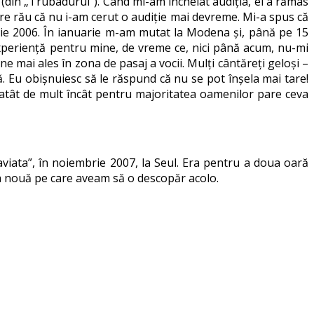
o” (din „Trubadurul”). Când mi-am încheiat audiția, el a rămas
are rău că nu i-am cerut o audiție mai devreme. Mi-a spus că
rie 2006. În ianuarie m-am mutat la Modena și, până pe 15
 experiență pentru mine, de vreme ce, nici până acum, nu-mi
e mai ales în zona de pasaj a vocii. Mulți cântăreți geloși –
. Eu obișnuiesc să le răspund că nu se pot înșela mai tare!
-o atât de mult încât pentru majoritatea oamenilor pare ceva
aviata”, în noiembrie 2007, la Seul. Era pentru a doua oară
a nouă pe care aveam să o descopăr acolo.