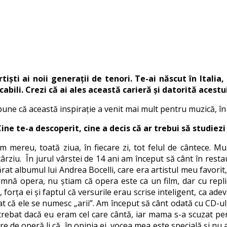
iști ai noii generații de tenori. Te-ai născut în Italia,
abili. Crezi că ai ales această carieră și datorită acestu
ș spune că această inspirație a venit mai mult pentru muzică, 
ne te-a descoperit, cine a decis că ar trebui să studiez
am mereu, toată ziua, în fiecare zi, tot felul de cântece. M
târziu. În jurul vârstei de 14 ani am început să cânt în resta
at albumul lui Andrea Bocelli, care era artistul meu favori
mnă opera, nu știam că opera este ca un film, dar cu replici
 forța ei și faptul că versurile erau scrise inteligent, ca ad
lat că ele se numesc „arii”. Am început să cânt odată cu CD-u
 întrebat dacă eu eram cel care cântă, iar mama s-a scuzat 
re de operă li că, în opinia ei, vocea mea este specială și n