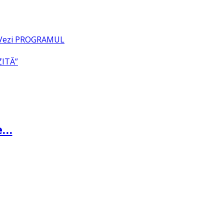
– Vezi PROGRAMUL
ZITĂ”
te…