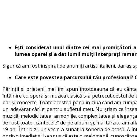
Ești considerat unul dintre cei mai promițători art
lumea operei și a dat lumii mulți interpreți remarc
Sigur că am fost inspirat de anumiți artiști italieni, dar a
Care este povestea parcursului tău profesional? Ci
Părinții și prietenii mei îmi spun întotdeauna că eu cânt
întâlnire cu opera și muzica clasică s-a petrecut destul de 
bar și concerte. Toate acestea până în ziua când am cumpăr
un adevărat cârlig pentru sufletul meu. Nu știam ce însea
muzică, melodicitatea, armoniile, complexitatea și eleganța,
de rost toate „cântecele” de pe album și, mai târziu, am af
19 ani. Într-o zi, un vecin a sunat la soneria de acasă. A
oprit-o imediat și i-a spus că este o melomană, cunoscătoa