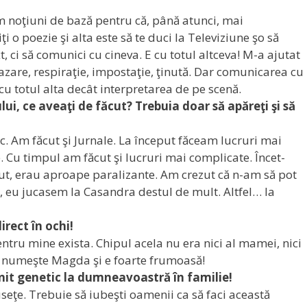
 noţiuni de bază pentru că, până atunci, mai
i o poezie şi alta este să te duci la Televiziune şo să
t, ci să comunici cu cineva. E cu totul altceva! M-a ajutat
frazare, respiraţie, impostaţie, ţinută. Dar comunicarea cu
e cu totul alta decât interpretarea de pe scenă.
ului, ce aveaţi de făcut? Trebuia doar să apăreţi şi să
esc. Am făcut şi Jurnale. La început făceam lucruri mai
e. Cu timpul am făcut şi lucruri mai complicate. Încet-
put, erau aproape paralizante. Am crezut că n-am să pot
, eu jucasem la Casandra destul de mult. Altfel… la
irect în ochi!
Pentru mine exista. Chipul acela nu era nici al mamei, nici
 se numeşte Magda şi e foarte frumoasă!
it genetic la dumneavoastră în familie!
eţe. Trebuie să iubeşti oamenii ca să faci această