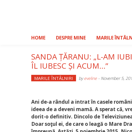
Skip
to
content
HOME
DESPRE MINE
MARILE ÎNTÂLN
SANDA ȚĂRANU: „L-AM IUB
ÎL IUBESC ȘI ACUM…”
MARILE ÎNTÂLNIRI
by
eveline
-
November 5, 20
Ani de-a rândul a intrat în casele român
ideea de a deveni mamă. A sperat că, vre
dorit-o definitiv. Dincolo de Televiziun
Doar soţul ei, de care o leagă o Mare Dr
împreună. Astăzi, 5 noiembrie 2015, Nico