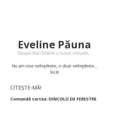
Eveline Păuna
Despre Mari Întâlniri și lucruri mărunte…
Nu am vise neîmplinite, ci doar neîmplinite…
încă!
CITEȘTE-MĂ!
Comandă cartea: DINCOLO DE FERESTRE