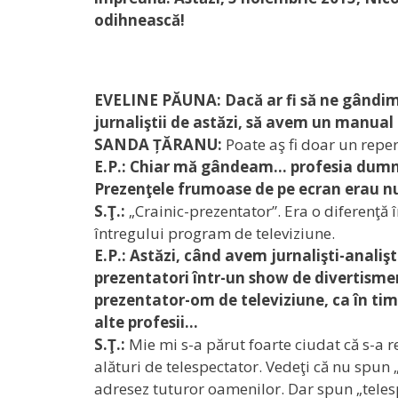
odihnească!
EVELINE PĂUNA: Dacă ar fi să ne gândim l
jurnaliştii de astăzi, să avem un manual
SANDA ȚĂRANU:
Poate aş fi doar un reper
E.P.: Chiar mă gândeam… profesia dumne
Prezenţele frumoase de pe ecran erau nu
S.Ţ.:
„Crainic-prezentator”. Era o diferenţă în
întregului program de televiziune.
E.P.: Astăzi, când avem jurnalişti-anali
prezentatori într-un show de divertisme
prezentator-om de televiziune, ca în ti
alte profesii…
S.Ţ.:
Mie mi s-a părut foarte ciudat că s-a 
alături de telespectator. Vedeţi că nu spun „
adresez tuturor oamenilor. Dar spun „telespe