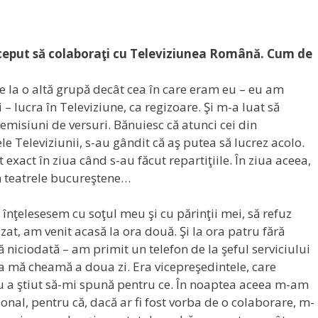
 început să colaboraţi cu Televiziunea Română. Cum de
e la o altă grupă decât cea în care eram eu – eu am
– lucra în Televiziune, ca regizoare. Şi m-a luat să
 emisiuni de versuri. Bănuiesc că atunci cei din
e Televiziunii, s-au gândit că aş putea să lucrez acolo.
xact în ziua când s-au făcut repartiţiile. În ziua aceea,
n teatrele bucureştene…
înţelesesem cu soţul meu şi cu părinţii mei, să refuz
zat, am venit acasă la ora două. Şi la ora patru fără
ă niciodată – am primit un telefon de la şeful serviciului
a mă cheamă a doua zi. Era vicepreşedintele, care
u a ştiut să-mi spună pentru ce. În noaptea aceea m-am
onal, pentru că, dacă ar fi fost vorba de o colaborare, m-