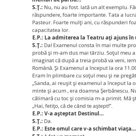
S.Ţ.:
Nu, nu au fost. Iată un alt exemplu. Făr
răspundere, foarte importante. Tata a lucrat
Pasteur. Foarte mulţi ani, cu răspunderi foa
capacitatea lor.
E.P.: La admiterea la Teatru aţi ajuns în 
S.Ţ.:
Da! Examenul consta în mai multe probe
probă şi m-am dus mai târziu. Soţul meu a 
imaginat că după a treia probă va veni, iem
Română. Şi Examenul a început la ora 11.00, 
Eram în plimbare cu soţul meu şi ne pregă
„Sanda, ai reuşit şi examenul a început la o
minte şi acum , era doamna Şerbănescu. Nu 
călimară cu toc şi comisia m-a primit. Mă şt
„Hai, fetiţo, că de când te aştept!”.
E.P.: V-a aşteptat Destinul…
S.Ţ.:
Da.
E.P.: Este omul care v-a schimbat viaţa…