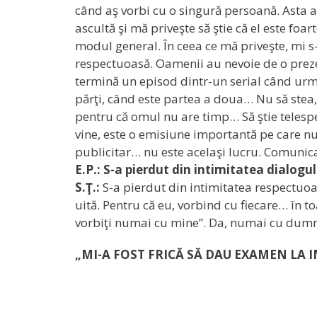
când aş vorbi cu o singură persoană. Asta 
ascultă şi mă priveşte să ştie că el este fo
modul general. În ceea ce mă priveşte, mi s-
respectuoasă. Oamenii au nevoie de o preze
termină un episod dintr-un serial când ur
părţi, când este partea a doua… Nu să stea,
pentru că omul nu are timp… Să ştie telespe
vine, este o emisiune importantă pe care nu
publicitar… nu este acelaşi lucru. Comunic
E.P.: S-a pierdut din intimitatea dialogu
S.Ţ.:
S-a pierdut din intimitatea respectuo
uită. Pentru că eu, vorbind cu fiecare… în t
vorbiţi numai cu mine”. Da, numai cu dum
„MI-A FOST FRICĂ SĂ DAU EXAMEN LA 