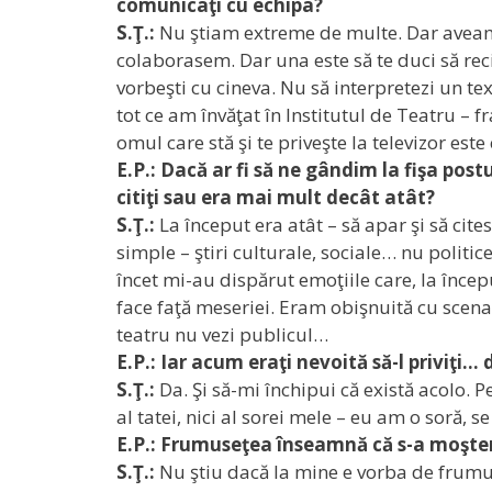
comunicaţi cu echipa?
S.Ţ.:
Nu ştiam extreme de multe. Dar aveam
colaborasem. Dar una este să te duci să reciţ
vorbeşti cu cineva. Nu să interpretezi un tex
tot ce am învăţat în Institutul de Teatru – 
omul care stă şi te priveşte la televizor est
E.P.: Dacă ar fi să ne gândim la fişa post
citiţi sau era mai mult decât atât?
S.Ţ.:
La început era atât – să apar şi să cit
simple – ştiri culturale, sociale… nu politic
încet mi-au dispărut emoţiile care, la înce
face faţă meseriei. Eram obişnuită cu scena
teatru nu vezi publicul…
E.P.: Iar acum eraţi nevoită să-l priviţi… d
S.Ţ.:
Da. Şi să-mi închipui că există acolo. 
al tatei, nici al sorei mele – eu am o soră,
E.P.: Frumuseţea înseamnă că s-a moşten
S.Ţ.:
Nu ştiu dacă la mine e vorba de frumus