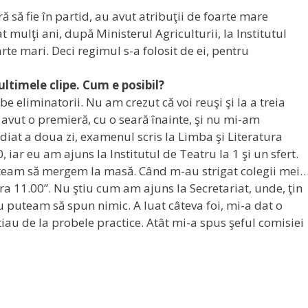
ă să fie în partid, au avut atribuţii de foarte mare
 mulţi ani, după Ministerul Agriculturii, la Institutul
rte mari. Deci regimul s-a folosit de ei, pentru
ultimele clipe. Cum e posibil?
 eliminatorii. Nu am crezut că voi reuşi şi la a treia
avut o premieră, cu o seară înainte, şi nu mi-am
diat a doua zi, examenul scris la Limba şi Literatura
iar eu am ajuns la Institutul de Teatru la 1 şi un sfert.
team să mergem la masă. Când m-au strigat colegii mei
ra 11.00”. Nu ştiu cum am ajuns la Secretariat, unde, ţin
puteam să spun nimic. A luat câteva foi, mi-a dat o
iau de la probele practice. Atât mi-a spus şeful comisiei