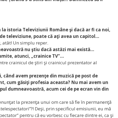
a istoria Televiziunii Române şi dacă ar fi ca noi,
 de televiziune, poate că aţi avea un capitol…
, atât! Un simplu reper.
avoastră nu ştiu dacă astăzi mai există…
mite, atunci, „crainice TV”…
tre crainicul de ştiri şi crainicul prezentator al
şti, când avem prezenţe din muzică pe post de
nt, cum găsiţi profesia aceasta? Nu mai avem un
mpul dumneavoastră, acum cei de pe ecran vin din
renunţat la prezenţa unui om care să fie în permanenţă
telespectatori”?! Deşi, prin specificul emisiunii, eu mă
ctator” pentru că eu vorbesc cu fiecare dintre ei, ca şi