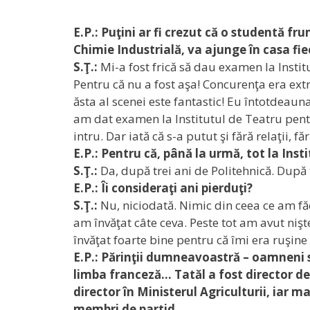
E.P.: Puţini ar fi crezut că o studentă fr
Chimie Industrială, va ajunge în casa fi
S.Ţ.:
Mi-a fost frică să dau examen la Instit
Pentru că nu a fost aşa! Concurenţa era ext
ăsta al scenei este fantastic! Eu întotdeaun
am dat examen la Institutul de Teatru pentr
intru. Dar iată că s-a putut şi fără relaţii,
E.P.: Pentru că, până la urmă, tot la Inst
S.Ţ.:
Da, după trei ani de Politehnică. După 
E.P.: Îi consideraţi ani pierduţi?
S.Ţ.:
Nu, niciodată. Nimic din ceea ce am făc
am învăţat câte ceva. Peste tot am avut niş
învăţat foarte bine pentru că îmi era ruşine s
E.P.: Părinţii dumneavoastră – oamneni s
limba franceză… Tatăl a fost director de
director în Ministerul Agriculturii, iar m
membri de partid…