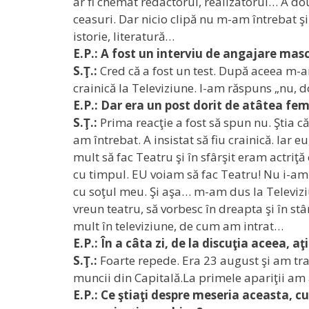
ar fi chemat redactorul, realizatorul… A d
ceasuri. Dar nicio clipă nu m-am întrebat ş
istorie, literatură…
E.P.: A fost un interviu de angajare ma
S.Ţ.:
Cred că a fost un test. După aceea m-am
crainică la Televiziune. I-am răspuns „nu,
E.P.: Dar era un post dorit de atâtea feme
S.Ţ.:
Prima reacţie a fost să spun nu. Ştia c
am întrebat. A insistat să fiu crainică. Iar 
mult să fac Teatru şi în sfârşit eram actriţ
cu timpul. EU voiam să fac Teatru! Nu i-am
cu soţul meu. Şi aşa… m-am dus la Televiziu
vreun teatru, să vorbesc în dreapta şi în st
mult în televiziune, de cum am intrat…
E.P.: În a câta zi, de la discuţia aceea, aţ
S.Ţ.:
Foarte repede. Era 23 august şi am tr
muncii din Capitală.La primele apariţii am
E.P.: Ce ştiaţi despre meseria aceasta, cu