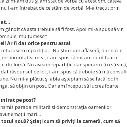
oua zi m-am dus şi am stat de vorbă cu acest om, câteva
i nu l-am întrebat de ce stăm de vorbă. M-a trecut prin
scat…
 gândit că asta trebuie să fi fost. Apoi mi-a spus să vin
 domnule, mulţumesc!”
i! Ar fi dat orice pentru asta!
ă refuzasem repartiţia… Nu ştiu cum aflaseră, dar nici n-
eu, în sinceritatea mea, i-am spus că mi-am dorit foarte
ă cu diplomă. Nu aveam repartiţie dar speram că o să vină
 dat răspunsul pe loc, i-am spus că trebuie să mă consult
ne. Nu mi-a plăcut şi abia aşteptam să se facă loc în
ânga, să obţin un post. Dar am început să lucrez foarte
i intrat pe post?
ansmis parada militară şi demonstraţia oamenilor
 avut emoţii mari…
 totul nouă? Ştiaţi cum să priviţi la cameră, cum să