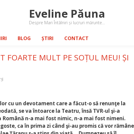
Eveline Păuna
Despre Mari Întâlniri și lucruri mărunte…
IRI
BLOG
ȘTIRI
CONTACT
IT FOARTE MULT PE SOȚUL MEU! ȘI
15
ilor cu un devotament care a făcut-o să renunţe la
odată, se va întoarce la Teatru, însă TVR-ul şi-a
ea Română n-a mai fost nimic, n-a mai fost nimeni.
agoste, ca în prima zi când şi-au promis că vor rămâne
lae Țăranu s-a stins din viață… Dumnezeu să îl