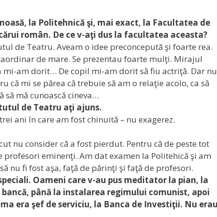
umoasă, la Politehnică şi, mai exact, la Facultatea de
ecărui român. De ce v-aţi dus la facultatea aceasta?
utul de Teatru. Aveam o idee preconcepută şi foarte rea.
raordinar de mare. Se prezentau foarte mulţi. Mirajul
a mi-am dorit… De copil mi-am dorit să fiu actriţă. Dar nu
u că mi se părea că trebuie să am o relaţie acolo, ca să
 fără să mă cunoască cineva…
itutul de Teatru aţi ajuns.
trei ani în care am fost chinuită – nu exagerez.
ut nu consider că a fost pierdut. Pentru că de peste tot
te profesori eminenţi. Am dat examen la Politehică şi am
ă nu fi fost aşa, faţă de părinţi şi faţă de profesori.
peciali. Oameni care v-au pus meditator la pian, la
 bancă, până la instalarea regimului comunist, apoi
ama era şef de serviciu, la Banca de Investiţii. Nu era