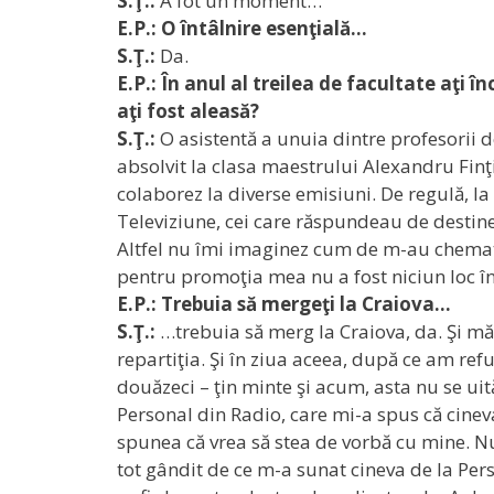
S.Ţ.:
A fot un moment…
E.P.: O întâlnire esenţială…
S.Ţ.:
Da.
E.P.: În anul al treilea de facultate aţi
aţi fost aleasă?
S.Ţ.:
O asistentă a unuia dintre profesorii d
absolvit la clasa maestrului Alexandru Finţi 
colaborez la diverse emisiuni. De regulă, la
Televiziune, cei care răspundeau de destinel
Altfel nu îmi imaginez cum de m-au chemat e
pentru promoţia mea nu a fost niciun loc î
E.P.: Trebuia să mergeţi la Craiova…
S.Ţ.:
…trebuia să merg la Craiova, da. Şi mă 
repartiţia. Şi în ziua aceea, după ce am refu
douăzeci – ţin minte şi acum, asta nu se uit
Personal din Radio, care mi-a spus că cinev
spunea că vrea să stea de vorbă cu mine. N
tot gândit de ce m-a sunat cineva de la Pers