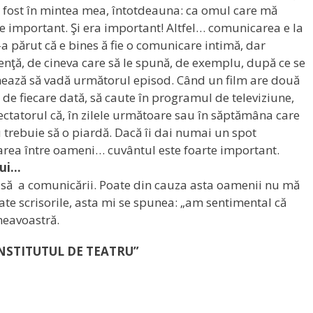
a fost în mintea mea, întotdeauna: ca omul care mă
arte important. Şi era important! Altfel… comunicarea e la
a părut că e bines ă fie o comunicare intimă, dar
nţă, de cineva care să le spună, de exemplu, după ce se
mează să vadă următorul episod. Când un film are două
 de fiecare dată, să caute în programul de televiziune,
ctatorul că, în zilele următoare sau în săptămâna care
 trebuie să o piardă. Dacă îi dai numai un spot
area între oameni… cuvântul este foarte important.
lui…
asă a comunicării. Poate din cauza asta oamenii nu mă
oate scrisorile, asta mi se spunea: „am sentimental că
neavoastră.
INSTITUTUL DE TEATRU”