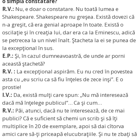
o simplă constatare?
R.V.:
Nu, e doar o constatare. Nu toată lumea e
Shakespeare. Shakespeare nu greşea. Există dovezi că
n-a greşit, că era genial aproape în toate. Există o
oscilaţie şi în creaţia lui, dar era ca la Eminescu, adică
se petrecea la un nivel înalt. Ştacheta la ei se punea de
la excepţional în sus.
E.P.:
Şi, în cazul dumneavoastră, de unde ar porni
această ştachetă?
R.V. :
La excepţional aspirăm. Eu nu cred în povestea
asta cu „eu scriu ca să fiu înţeles de zece inşi”. E o
prostie!
I.V.:
Da, există mulţi care spun: „Nu mă interesează
dacă mă înţelege publicul”… Ca şi cum…
R.V.:
Păi, atunci, dacă nu te interesează, de ce mai
publici? Că e suficient să chemi un scrib şi să îţi
multiplice în 20 de exemplare, apoi să dai cîtorva
amici care să-ţi priceapă elucubraţiile. Şi nu te zbaţi să