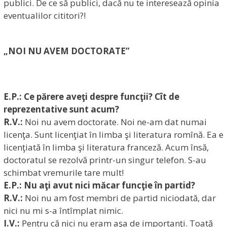
publici. De ce să publici, dacă nu te interesează opinia
eventualilor cititori?!
„NOI NU AVEM DOCTORATE”
E.P.: Ce părere aveţi despre funcţii? Cît de
reprezentative sunt acum?
R.V.:
Noi nu avem doctorate. Noi ne-am dat numai
licenţa. Sunt licenţiat în limba şi literatura romînă. Ea e
licenţiată în limba şi literatura franceză. Acum însă,
doctoratul se rezolvă printr-un singur telefon. S-au
schimbat vremurile tare mult!
E.P.: Nu aţi avut nici măcar funcţie în partid?
R.V.:
Noi nu am fost membri de partid niciodată, dar
nici nu mi s-a întîmplat nimic.
I.V.:
Pentru că nici nu eram aşa de importanţi. Toată