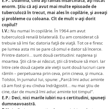
E.P.: Doamnă, cînd aţi rămas însărcinată, aţi riscat
enorm. Ştiu că aţi avut mai multe episoade de
tuberculoză în trecut, mai ales în copilărie, şi aveaţi
şi probleme cu coloana.
Cît de mult v-aţi dorit
copilul?
I.V.:
Nu numai în copilărie. În 1964 am avut
tuberculoză renală bilaterală. Eu am considerat că
trebuie să îmi fac datoria faţă de viaţă. Tot ce e firesc
pe lumea asta mi se pare că omul e dator să încerce.
Printre datorii… sunt două certitudini: naşterea şi
moartea. Ştii că te-ai născut, ştii că trebuie să mori. Iar
între cele două capete ale vieţii sunt două lucruri care
rămîn – perpetuarea prin ceva, prin cineva, şi munca.
Tolstoi, în jurnalul lui, spune: „Parcă îmi aduc aminte
că am fost şi eu cîndva îndrăgostit… nu mai ştiu de
cine, dar de muncă îmi aduc aminte tot timpul”.
E.P.: Deci, nici marile iubiri nu-s certitudini, spuneţi
dumneavoastră.