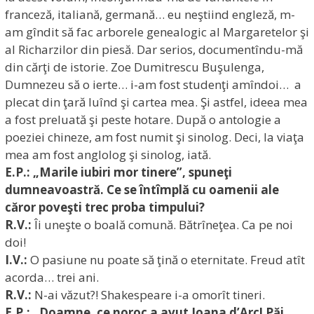
franceză, italiană, germană… eu neştiind engleză, m-
am gîndit să fac arborele genealogic al Margaretelor şi
al Richarzilor din piesă. Dar serios, documentîndu-mă
din cărţi de istorie. Zoe Dumitrescu Buşulenga,
Dumnezeu să o ierte… i-am fost studenţi amîndoi… a
plecat din ţară luînd şi cartea mea. Şi astfel, ideea mea
a fost preluată şi peste hotare. După o antologie a
poeziei chineze, am fost numit şi sinolog. Deci, la viaţa
mea am fost anglolog şi sinolog, iată.
E.P.: „Marile iubiri mor tinere”, spuneţi
dumneavoastră. Ce se întîmplă cu oamenii ale
căror poveşti trec proba timpului?
R.V.:
Îi uneşte o boală comună. Bătrîneţea. Ca pe noi
doi!
I.V.:
O pasiune nu poate să ţină o eternitate. Freud atît
acorda… trei ani.
R.V.:
N-ai văzut?! Shakespeare i-a omorît tineri.
E.P.: „Doamne, ce noroc a avut Ioana d’Arc! Păi,