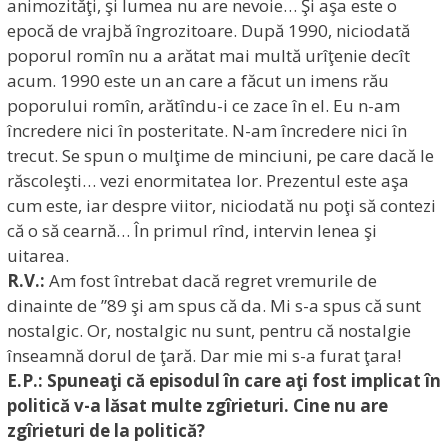
animozităţi, şi lumea nu are nevoie… Şi aşa este o
epocă de vrajbă îngrozitoare. După 1990, niciodată
poporul romîn nu a arătat mai multă urîţenie decît
acum. 1990 este un an care a făcut un imens rău
poporului romîn, arătîndu-i ce zace în el. Eu n-am
încredere nici în posteritate. N-am încredere nici în
trecut. Se spun o mulţime de minciuni, pe care dacă le
răscoleşti… vezi enormitatea lor. Prezentul este aşa
cum este, iar despre viitor, niciodată nu poţi să contezi
că o să cearnă… În primul rînd, intervin lenea şi
uitarea.
R.V.:
Am fost întrebat dacă regret vremurile de
dinainte de ”89 şi am spus că da. Mi s-a spus că sunt
nostalgic. Or, nostalgic nu sunt, pentru că nostalgie
înseamnă dorul de ţară. Dar mie mi s-a furat ţara!
E.P.: Spuneaţi că episodul în care aţi fost implicat în
politică v-a lăsat multe zgîrieturi. Cine nu are
zgîrieturi de la politică?