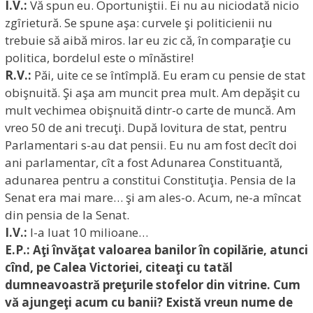
I.V.:
Vă spun eu. Oportuniştii. Ei nu au niciodată nicio
zgîrietură. Se spune aşa: curvele şi politicienii nu
trebuie să aibă miros. Iar eu zic că, în comparaţie cu
politica, bordelul este o mînăstire!
R.V.:
Păi, uite ce se întîmplă. Eu eram cu pensie de stat
obişnuită. Şi aşa am muncit prea mult. Am depăşit cu
mult vechimea obişnuită dintr-o carte de muncă. Am
vreo 50 de ani trecuţi. După lovitura de stat, pentru
Parlamentari s-au dat pensii. Eu nu am fost decît doi
ani parlamentar, cît a fost Adunarea Constituantă,
adunarea pentru a constitui Constituţia. Pensia de la
Senat era mai mare… şi am ales-o. Acum, ne-a mîncat
din pensia de la Senat.
I.V.:
I-a luat 10 milioane…
E.P.: Aţi învăţat valoarea banilor în copilărie, atunci
cînd, pe Calea Victoriei, citeaţi cu tatăl
dumneavoastră preţurile stofelor din vitrine. Cum
vă ajungeţi acum cu banii? Există vreun nume de