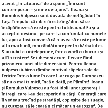
a avut „Infatuarea” de a spune „Îmi sunt
contemporan – şi mi-e de-ajuns”. Ileana și
Romulus Vulpescu sunt dovada de netăgăduit în
fața Timpului că iubirii îi este îngăduit să se
încăpățîneze să existe pentru totdeauna! Ea și-a
acceptat destinul, pe care l-a confundat cu numele
lui, apoi a fost convinsă că n-avea să existe pe lume
alta mai bună, mai răbdătoare pentru bărbatul ei.
S-au iubit cu înțelepciune, într-o viață cu bucurii și
atîta tristețe! Se iubesc și acum, fiecare fiind
prizonierul unei alte dimensiuni. Pentru Ileana
Vulpescu iubirea rămîne motivul clipelor sale de
fericire într-o lume în care L-ar ruga pe Dumnezeu
să nu o mai trimită, încă o dată, pe Pămînt!
Ileana
şi Romulus Vulpescu au fost idolii unor generaţii
întregi, care i-au descoperit din cărţi. Generaţii care
îi vedeau trecînd pe stradă şi, copleşite de situaţie,
nu cutezau să le ceară nici măcar un autograf. De