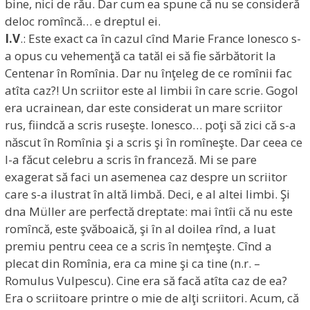
bine, nici de rău. Dar cum ea spune că nu se consideră
deloc romîncă… e dreptul ei.
I.V
.: Este exact ca în cazul cînd Marie France Ionesco s-
a opus cu vehemenţă ca tatăl ei să fie sărbătorit la
Centenar în Romînia. Dar nu înţeleg de ce romînii fac
atîta caz?! Un scriitor este al limbii în care scrie. Gogol
era ucrainean, dar este considerat un mare scriitor
rus, fiindcă a scris ruseşte. Ionesco… poţi să zici că s-a
născut în Romînia şi a scris şi în romîneşte. Dar ceea ce
l-a făcut celebru a scris în franceză. Mi se pare
exagerat să faci un asemenea caz despre un scriitor
care s-a ilustrat în altă limbă. Deci, e al altei limbi. Şi
dna Müller are perfectă dreptate: mai întîi că nu este
romîncă, este şvăboaică, şi în al doilea rînd, a luat
premiu pentru ceea ce a scris în nemţeşte. Cînd a
plecat din Romînia, era ca mine şi ca tine (n.r. –
Romulus Vulpescu). Cine era să facă atîta caz de ea?
Era o scriitoare printre o mie de alţi scriitori. Acum, că