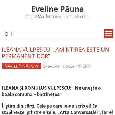
Skip
Eveline Păuna
to
content
Despre Mari Întâlniri și lucruri mărunte…
ILEANA VULPESCU: „AMINTIREA ESTE UN
PERMANENT DOR”
MARILE ÎNTÂLNIRI
by
eveline
-
October 19, 2015
ILEANA ȘI ROMULUS VULPESCU: „Ne uneşte o
boală comună – bătrîneţea”
Îi ştim din cărţi. Cele pe care le-au scris ei!
Ea
stăpîneşte, printre altele, „Arta Conversaţiei”, iar el