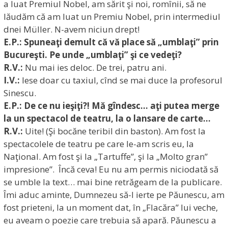
a luat Premiul Nobel, am sărit şi noi, romînii, să ne
lăudăm că am luat un Premiu Nobel, prin intermediul
dnei Müller. N-avem niciun drept!
E.P.:
Spuneaţi demult că vă place să „umblaţi” prin
Bucureşti. Pe unde „umblaţi” şi ce vedeţi?
R.V.:
Nu mai ies deloc. De trei, patru ani.
I.V.:
Iese doar cu taxiul, cînd se mai duce la profesorul
Sinescu.
E.P.: De ce nu ieşiţi?! Mă gîndesc… aţi putea merge
la un spectacol de teatru, la o lansare de carte…
R.V.:
Uite! (Şi bocăne teribil din baston). Am fost la
spectacolele de teatru pe care le-am scris eu, la
Naţional. Am fost şi la „Tartuffe”, şi la „Molto gran”
impresione”. Încă ceva! Eu nu am permis niciodată să
se umble la text… mai bine retrăgeam de la publicare.
Îmi aduc aminte, Dumnezeu să-l ierte pe Păunescu, am
fost prieteni, la un moment dat, în „Flacăra” lui veche,
eu aveam o poezie care trebuia să apară. Păunescu a