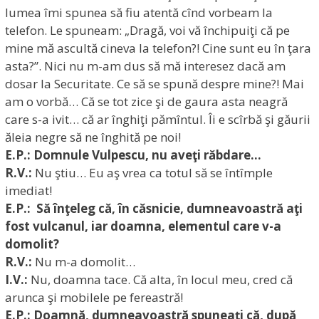
lumea îmi spunea să fiu atentă cînd vorbeam la
telefon. Le spuneam: „Dragă, voi vă închipuiţi că pe
mine mă ascultă cineva la telefon?! Cine sunt eu în ţara
asta?”. Nici nu m-am dus să mă interesez dacă am
dosar la Securitate. Ce să se spună despre mine?! Mai
am o vorbă… Că se tot zice şi de gaura asta neagră
care s-a ivit… că ar înghiţi pămîntul. Îi e scîrbă şi găurii
ăleia negre să ne înghită pe noi!
E.P.: Domnule Vulpescu, nu aveţi răbdare…
R.V.:
Nu ştiu… Eu aş vrea ca totul să se întîmple
imediat!
E.P.: Să înţeleg că, în căsnicie, dumneavoastră aţi
fost vulcanul, iar doamna, elementul care v-a
domolit?
R.V.:
Nu m-a domolit…
I.V.:
Nu, doamna tace. Că alta, în locul meu, cred că
arunca şi mobilele pe fereastră!
E.P.: Doamnă, dumneavoastră spuneaţi că, după