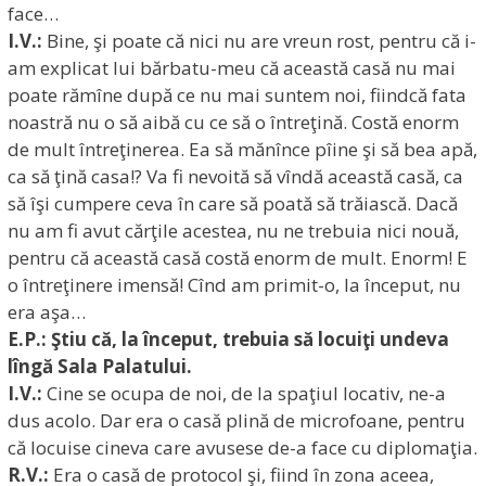
face…
I.V.:
Bine, şi poate că nici nu are vreun rost, pentru că i-
am explicat lui bărbatu-meu că această casă nu mai
poate rămîne după ce nu mai suntem noi, fiindcă fata
noastră nu o să aibă cu ce să o întreţină. Costă enorm
de mult întreţinerea. Ea să mănînce pîine şi să bea apă,
ca să ţină casa!? Va fi nevoită să vîndă această casă, ca
să îşi cumpere ceva în care să poată să trăiască. Dacă
nu am fi avut cărţile acestea, nu ne trebuia nici nouă,
pentru că această casă costă enorm de mult. Enorm! E
o întreţinere imensă! Cînd am primit-o, la început, nu
era aşa…
E.P.: Ştiu că, la început, trebuia să locuiţi undeva
lîngă Sala Palatului.
I.V.:
Cine se ocupa de noi, de la spaţiul locativ, ne-a
dus acolo. Dar era o casă plină de microfoane, pentru
că locuise cineva care avusese de-a face cu diplomaţia.
R.V.:
Era o casă de protocol şi, fiind în zona aceea,