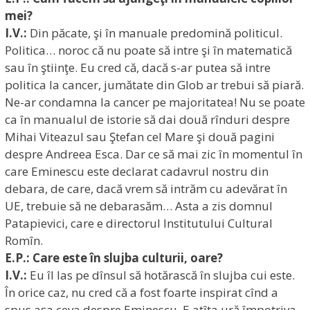
mei?
I.V.:
Din păcate, şi în manuale predomină politicul.
Politica… noroc că nu poate să intre şi în matematică
sau în ştiinţe. Eu cred că, dacă s-ar putea să intre
politica la cancer, jumătate din Glob ar trebui să piară.
Ne-ar condamna la cancer pe majoritatea! Nu se poate
ca în manualul de istorie să dai două rînduri despre
Mihai Viteazul sau Ştefan cel Mare şi două pagini
despre Andreea Esca. Dar ce să mai zic în momentul în
care Eminescu este declarat cadavrul nostru din
debara, de care, dacă vrem să intrăm cu adevărat în
UE, trebuie să ne debarasăm… Asta a zis domnul
Patapievici, care e directorul Institutului Cultural
Romîn.
E.P.: Care este în slujba culturii, oare?
I.V.:
Eu îl las pe dînsul să hotărască în slujba cui este.
În orice caz, nu cred că a fost foarte inspirat cînd a
spus aşa ceva despre Eminescu. E atîta ură împotriva