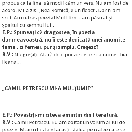
propus ca la final să modificăm un vers. Nu am fost de
acord. Mi-a zis: „Nea Romică, e un fleac!”. Dar n-am
vrut. Am retras poezia! Mult timp, am păstrat şi
şpaltul cu semnul lui…
E.P.: Spuneaţi că dragostea, în poezia
dumneavoastră, nu îi este dedicată unei anumite
femei, ci femeii, pur şi simplu. Greşesc?
R.V.:
Nu greşiţi. Afară de o poezie ce are ca nume chiar
Ileana…
„CAMIL PETRESCU MI-A MULȚUMIT”
E.P.: Povestiţi-mi cîteva amintiri din literatură.
R.V.:
Camil Petrescu. Eu am editat un volum al lui de
poezie. M-am dus la el acasă, stătea pe o alee care se