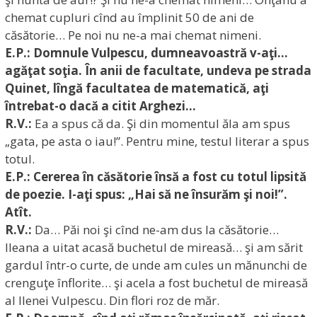
chemat cupluri cînd au împlinit 50 de ani de
căsătorie… Pe noi nu ne-a mai chemat nimeni.
E.P.: Domnule Vulpescu, dumneavoastră v-aţi…
agăţat soţia. În anii de facultate, undeva pe strada
Quinet, lîngă facultatea de matematică, aţi
întrebat-o dacă a citit Arghezi…
R.V.:
Ea a spus că da. Şi din momentul ăla am spus
„gata, pe asta o iau!”. Pentru mine, testul literar a spus
totul.
E.P.: Cererea în căsătorie însă a fost cu totul lipsită
de poezie. I-aţi spus: „Hai să ne însurăm şi noi!”.
Atît.
R.V.:
Da… Păi noi şi cînd ne-am dus la căsătorie…
Ileana a uitat acasă buchetul de mireasă… şi am sărit
gardul într-o curte, de unde am cules un mănunchi de
crenguţe înflorite… şi acela a fost buchetul de mireasă
al Ilenei Vulpescu. Din flori roz de măr.