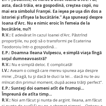
asta, dacă trăia, era gospodină, creştea copii, nu
mai era simbolul Franţei. Ea ieşea pe uşa din dos a
istoriei şi sfîrşea la bucătărie.” Aşa spuneaţi despre
Ioana d’Arc. Nu e nimic eroic în femeia de la
bucătărie, nu?!
R.V.:
E adevărat în cazul Ioanei d’Arc. Păstrînd
proporţiile, nu poţi să o transformi pe Ecaterina
Teodoroiu într-o gospodină…
E.P.: Doamna Ileana Vulpescu, e simplă viaţa lîngă
soţul dumneavoastră?
R.V.:
Nu e simplă deloc. E complicată!
I.V.:
Aveam o colegă care mereu spunea aşa despre
mine: „Dragă, tu şi dacă te duci la lei… dacă nu te-au
mîncat din primul moment, după aceea trăiţi perfect”.
E.P.: Sunteţi doi oameni atît de frumoşi…
Împreună de atîta timp…
R.V.:
Noi am făcut şi nunta de argint. Ileana, am făcut
şi nunta de aur!? Şi nu ne-a chemat nimeni… Onţanu a