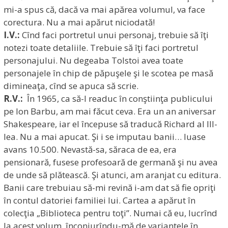
mi-a spus că, dacă va mai apărea volumul, va face
corectura. Nu a mai apărut niciodată!
I.V.:
Cînd faci portretul unui personaj, trebuie să îţi
notezi toate detaliile. Trebuie să îţi faci portretul
personajului. Nu degeaba Tolstoi avea toate
personajele în chip de păpuşele şi le scotea pe masă
dimineaţa, cînd se apuca să scrie.
R.V.:
În 1965, ca să-l readuc în conştiinţa publicului
pe Ion Barbu, am mai făcut ceva. Era un an aniversar
Shakespeare, iar el începuse să traducă Richard al III-
lea. Nu a mai apucat. Şi i se imputau banii… luase
avans 10.500. Nevastă-sa, săraca de ea, era
pensionară, fusese profesoară de germană şi nu avea
de unde să plătească. Şi atunci, am aranjat cu editura.
Banii care trebuiau să-mi revină i-am dat să fie opriţi
în contul datoriei familiei lui. Cartea a apărut în
colecţia „Biblioteca pentru toţi”. Numai că eu, lucrînd
la acest volum, înconjurîndu-mă de variantele în