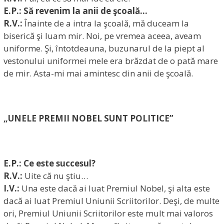
E.P.: Să revenim la anii de şcoală…
R.V.:
Înainte de a intra la şcoală, mă duceam la
biserică şi luam mir. Noi, pe vremea aceea, aveam
uniforme. Şi, întotdeauna, buzunarul de la piept al
vestonului uniformei mele era brăzdat de o pată mare
de mir. Asta-mi mai amintesc din anii de şcoală.
„UNELE PREMII NOBEL SUNT POLITICE”
E.P.: Ce este succesul?
R.V.:
Uite că nu ştiu…
I.V.:
Una este dacă ai luat Premiul Nobel, şi alta este
dacă ai luat Premiul Uniunii Scriitorilor. Deşi, de multe
ori, Premiul Uniunii Scriitorilor este mult mai valoros