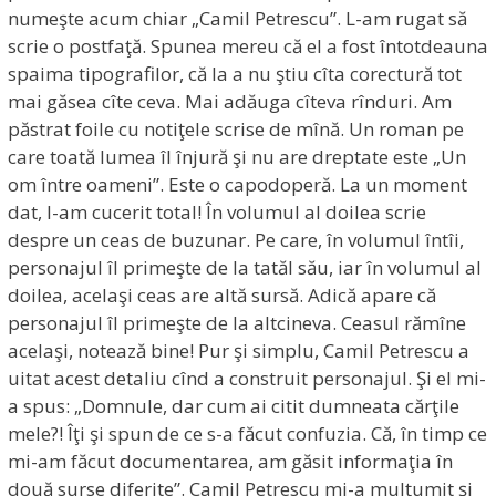
numeşte acum chiar „Camil Petrescu”. L-am rugat să
scrie o postfaţă. Spunea mereu că el a fost întotdeauna
spaima tipografilor, că la a nu ştiu cîta corectură tot
mai găsea cîte ceva. Mai adăuga cîteva rînduri. Am
păstrat foile cu notiţele scrise de mînă. Un roman pe
care toată lumea îl înjură şi nu are dreptate este „Un
om între oameni”. Este o capodoperă. La un moment
dat, l-am cucerit total! În volumul al doilea scrie
despre un ceas de buzunar. Pe care, în volumul întîi,
personajul îl primeşte de la tatăl său, iar în volumul al
doilea, acelaşi ceas are altă sursă. Adică apare că
personajul îl primeşte de la altcineva. Ceasul rămîne
acelaşi, notează bine! Pur şi simplu, Camil Petrescu a
uitat acest detaliu cînd a construit personajul. Şi el mi-
a spus: „Domnule, dar cum ai citit dumneata cărţile
mele?! Îţi şi spun de ce s-a făcut confuzia. Că, în timp ce
mi-am făcut documentarea, am găsit informaţia în
două surse diferite”. Camil Petrescu mi-a mulţumit şi