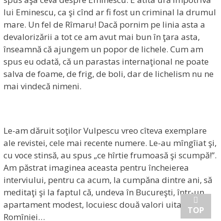
lui Eminescu, ca şi cînd ar fi fost un criminal la drumul
mare. Un fel de Rîmaru! Dacă pornim pe linia asta a
devalorizării a tot ce am avut mai bun în ţara asta,
înseamnă că ajungem un popor de lichele. Cum am
spus eu odată, că un parastas internaţional ne poate
salva de foame, de frig, de boli, dar de lichelism nu ne
mai vindecă nimeni.
Le-am dăruit soţilor Vulpescu vreo cîteva exemplare
ale revistei, cele mai recente numere. Le-au mîngîiat şi,
cu voce stinsă, au spus „ce hîrtie frumoasă şi scumpă!”.
Am păstrat imaginea aceasta pentru încheierea
interviului, pentru ca acum, la cumpăna dintre ani, să
meditaţi şi la faptul că, undeva în Bucureşti, într-un
apartament modest, locuiesc două valori uitate ale
TOP
Romîniei…