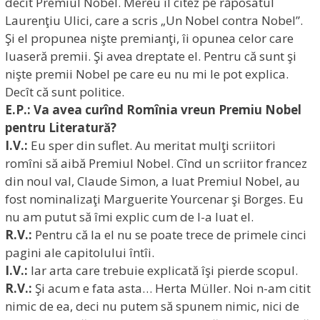
decît Premiul Nobel. Mereu îl citez pe răposatul
Laurenţiu Ulici, care a scris „Un Nobel contra Nobel”.
Şi el propunea nişte premianţi, îi opunea celor care
luaseră premii. Şi avea dreptate el. Pentru că sunt şi
nişte premii Nobel pe care eu nu mi le pot explica.
Decît că sunt politice.
E.P.: Va avea curînd Romînia vreun Premiu Nobel
pentru Literatură?
I.V.:
Eu sper din suflet. Au meritat mulţi scriitori
romîni să aibă Premiul Nobel. Cînd un scriitor francez
din noul val, Claude Simon, a luat Premiul Nobel, au
fost nominalizaţi Marguerite Yourcenar şi Borges. Eu
nu am putut să îmi explic cum de l-a luat el.
R.V.:
Pentru că la el nu se poate trece de primele cinci
pagini ale capitolului întîi.
I.V.:
Iar arta care trebuie explicată îşi pierde scopul.
R.V.:
Şi acum e fata asta… Herta Müller. Noi n-am citit
nimic de ea, deci nu putem să spunem nimic, nici de