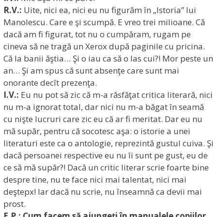
R.V.:
Uite, nici ea, nici eu nu figurăm în „Istoria” lui
Manolescu. Care e şi scumpă. E vreo trei milioane. Că
dacă am fi figurat, tot nu o cumpăram, rugam pe
cineva să ne tragă un Xerox după paginile cu pricina.
Că la banii ăştia… Şi o iau ca să o las cui?! Mor peste un
an… Şi am spus că sunt absenţe care sunt mai
onorante decît prezenţa.
I.V.:
Eu nu pot să zic că m-a răsfăţat critica literară, nici
nu m-a ignorat total, dar nici nu m-a băgat în seamă
cu nişte lucruri care zic eu că ar fi meritat. Dar eu nu
mă supăr, pentru că socotesc aşa: o istorie a unei
literaturi este ca o antologie, reprezintă gustul cuiva. Şi
dacă persoanei respective eu nu îi sunt pe gust, eu de
ce să mă supăr?! Dacă un critic literar scrie foarte bine
despre tine, nu te face nici mai talentat, nici mai
deştepx! Iar dacă nu scrie, nu înseamnă ca devii mai
prost.
E.P.: Cum facem să ajungeţi în manualele copiilor