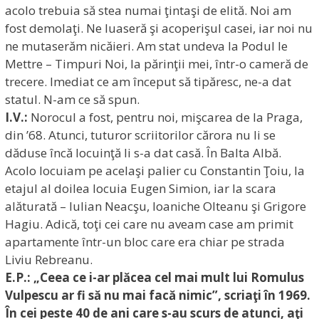
acolo trebuia să stea numai ţintaşi de elită. Noi am
fost demolaţi. Ne luaseră şi acoperişul casei, iar noi nu
ne mutaserăm nicăieri. Am stat undeva la Podul le
Mettre – Timpuri Noi, la părinţii mei, într-o cameră de
trecere. Imediat ce am început să tipăresc, ne-a dat
statul. N-am ce să spun.
I.V.:
Norocul a fost, pentru noi, mişcarea de la Praga,
din ’68. Atunci, tuturor scriitorilor cărora nu li se
dăduse încă locuinţă li s-a dat casă. În Balta Albă.
Acolo locuiam pe acelaşi palier cu Constantin Ţoiu, la
etajul al doilea locuia Eugen Simion, iar la scara
alăturată – Iulian Neacşu, Ioaniche Olteanu şi Grigore
Hagiu. Adică, toţi cei care nu aveam case am primit
apartamente într-un bloc care era chiar pe strada
Liviu Rebreanu.
E.P.: „Ceea ce i-ar plăcea cel mai mult lui Romulus
Vulpescu ar fi să nu mai facă nimic”, scriaţi în 1969.
În cei peste 40 de ani care s-au scurs de atunci, aţi