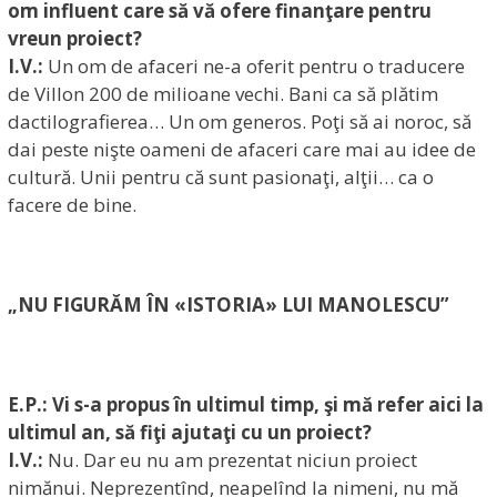
om influent care să vă ofere finanţare pentru
vreun proiect?
I.V.:
Un om de afaceri ne-a oferit pentru o traducere
de Villon 200 de milioane vechi. Bani ca să plătim
dactilografierea… Un om generos. Poţi să ai noroc, să
dai peste nişte oameni de afaceri care mai au idee de
cultură. Unii pentru că sunt pasionaţi, alţii… ca o
facere de bine.
„NU FIGURĂM ÎN «ISTORIA» LUI MANOLESCU”
E.P.: Vi s-a propus în ultimul timp, şi mă refer aici la
ultimul an, să fiţi ajutaţi cu un proiect?
I.V.:
Nu. Dar eu nu am prezentat niciun proiect
nimănui. Neprezentînd, neapelînd la nimeni, nu mă