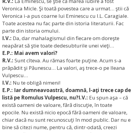
R.V.:
La Eminescu, se ştie că marea iubire a fost
Veronica Micle. Şi toată povestea care a urmat… ştii că
Veronica i-a pus coarne lui Eminescu cu I.L. Caragiale.
Toate acestea nu fac parte din istoria literaturii. Fac
parte din istoria omului.
I.V.:
Da, dar mahalagismul din fiecare om doreşte
neapărat să ştie toate dedesubturile unei vieţi…
E.P.: Mai avem valori?
R.V.:
Sunt cîteva. Au rămas foarte puţine. Acum s-a
prăpădit şi Păunescu… La valori, aş trece-o pe Ileana
Vulpescu…
I.V.:
Nu te obligă nimeni!
E.P.: Iar dumneavoastră, doamnă, l-aţi trece cap de
listă pe Romulus Vulpescu, nu?
I.V.:
Eu spun aşa – că
există oameni de valoare, fără discuţie, în toate
epocile. Nu există nicio epocă fără oameni de valoare,
chiar dacă nu sunt recunoscuţi în mod public. Dar nu e
bine să citezi nume, pentru că, dintr-odată, creezi