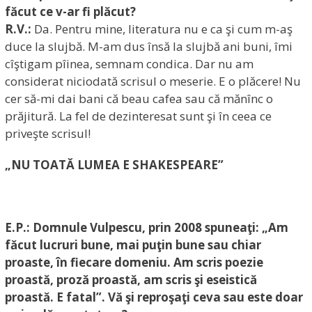
făcut ce v-ar fi plăcut?
R.V.:
Da. Pentru mine, literatura nu e ca şi cum m-aş
duce la slujbă. M-am dus însă la slujbă ani buni, îmi
cîştigam pîinea, semnam condica. Dar nu am
considerat niciodată scrisul o meserie. E o plăcere! Nu
cer să-mi dai bani că beau cafea sau că mănînc o
prăjitură. La fel de dezinteresat sunt şi în ceea ce
priveşte scrisul!
„NU TOATĂ LUMEA E SHAKESPEARE”
E.P.: Domnule Vulpescu, prin 2008 spuneaţi: „Am
făcut lucruri bune, mai puţin bune sau chiar
proaste, în fiecare domeniu. Am scris poezie
proastă, proză proastă, am scris şi eseistică
proastă.
E fatal”. Vă şi reproşaţi ceva sau este doar