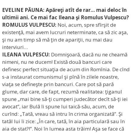
EVELINE PĂUNA: Apăreţi atît de rar… mai deloc în
ultimii ani. Ce mai fac Ileana şi Romulus Vulpescu?
ROMULUS VULPESCU:
Noi, acum, spre sfîrşit de
existenţă, mai avem lucruri neterminate, ca să zic aşa,
şi nu am timp să mă ţin de apariţii, nu mai dau
interviuri…
ILEANA VULPESCU:
Domnişoară, dacă nu ne cheamă
nimeni, nu ne ducem! Există două bancuri care
definesc perfect situaţia de acum din Romînia. De cînd
s-a instaurat comunismul şi pînă în zilele noastre,
viaţa se defineşte prin bancuri. Care pot să pară
glume, dar care, de fapt, rezumă realitatea: ţiganul
spune „mai bine să-ţi cumperi judecător decît să-ţi iei
avocat”, iar Bulă îi spune lui taică-său, acum, de
curînd: „Tată, vreau să intru în crima organizată”. Şi
tatăl lui îi zice: „În care, tată, în aia particulară sau în
aia de stat?!”. Noi în lumea asta trăim! Aşa se face că