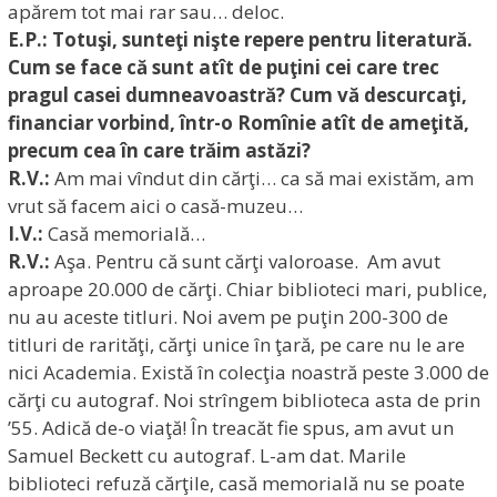
apărem tot mai rar sau… deloc.
E.P.: Totuşi, sunteţi nişte repere pentru literatură.
Cum se face că sunt atît de puţini cei care trec
pragul casei dumneavoastră? Cum vă descurcaţi,
financiar vorbind, într-o Romînie atît de ameţită,
precum cea în care trăim astăzi?
R.V.:
Am mai vîndut din cărţi… ca să mai existăm, am
vrut să facem aici o casă-muzeu…
I.V.:
Casă memorială…
R.V.:
Aşa. Pentru că sunt cărţi valoroase. Am avut
aproape 20.000 de cărţi. Chiar biblioteci mari, publice,
nu au aceste titluri. Noi avem pe puţin 200-300 de
titluri de rarităţi, cărţi unice în ţară, pe care nu le are
nici Academia. Există în colecţia noastră peste 3.000 de
cărţi cu autograf. Noi strîngem biblioteca asta de prin
’55. Adică de-o viaţă! În treacăt fie spus, am avut un
Samuel Beckett cu autograf. L-am dat. Marile
biblioteci refuză cărţile, casă memorială nu se poate