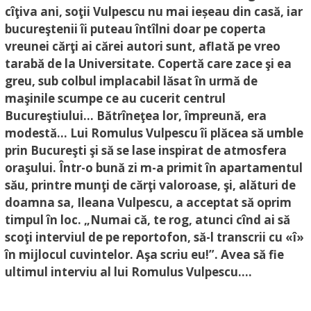
cîţiva ani, soţii Vulpescu nu mai ieșeau din casă, iar
bucureştenii îi puteau întîlni doar pe coperta
vreunei cărţi ai cărei autori sunt, aflată pe vreo
tarabă de la Universitate. Copertă care zace şi ea
greu, sub colbul implacabil lăsat în urmă de
maşinile scumpe ce au cucerit centrul
Bucureştiului… Bătrîneţea lor, împreună, era
modestă… Lui Romulus Vulpescu îi plăcea să umble
prin Bucureşti şi să se lase inspirat de atmosfera
oraşului. Într-o bună zi m-a primit în apartamentul
său, printre munţi de cărţi valoroase, şi, alături de
doamna sa, Ileana Vulpescu, a acceptat să oprim
timpul în loc. „Numai că, te rog, atunci cînd ai să
scoţi interviul de pe reportofon, să-l transcrii cu «î»
în mijlocul cuvintelor. Aşa scriu eu!”. Avea să fie
ultimul interviu al lui Romulus Vulpescu….