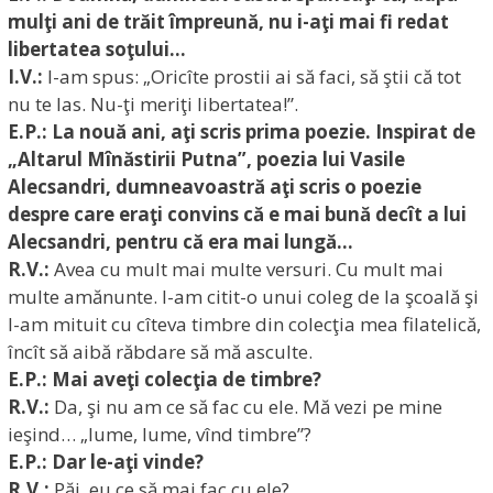
mulţi ani de trăit împreună, nu i-aţi mai fi redat
libertatea soţului…
I.V.:
I-am spus: „Oricîte prostii ai să faci, să ştii că tot
nu te las. Nu-ţi meriţi libertatea!”.
E.P.: La nouă ani, aţi scris prima poezie. Inspirat de
„Altarul Mînăstirii Putna”, poezia lui Vasile
Alecsandri, dumneavoastră aţi scris o poezie
despre care eraţi convins că e mai bună decît a lui
Alecsandri, pentru că era mai lungă…
R.V.:
Avea cu mult mai multe versuri. Cu mult mai
multe amănunte. I-am citit-o unui coleg de la şcoală şi
l-am mituit cu cîteva timbre din colecţia mea filatelică,
încît să aibă răbdare să mă asculte.
E.P.: Mai aveţi colecţia de timbre?
R.V.:
Da, şi nu am ce să fac cu ele. Mă vezi pe mine
ieşind… „lume, lume, vînd timbre”?
E.P.: Dar le-aţi vinde?
R.V.:
Păi, eu ce să mai fac cu ele?