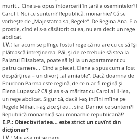
murit… Cine s-a opus întoarcerii în ţară a osemintelor?!
Carol I. Noi ce suntem? Republică, monarhie? Că se
vorbeşte de „Majestatea sa, Regele”. De Regina Ana. E o
prostie, cînd el s-a căsătorit cu ea, nu era decît un rege
abdicat.
I.V.:
Iar acum se plînge fostul rege că nu are cu ce să îşi
plătească întreţinerea. Păi, şi de ce trebuie să stea la
Palatul Elisabeta, poate să îşi ia un apartament cu
patru camere… Cînd a plecat, Elena a spus cum a fost
despărţirea – un divorţ „al amiable”. Dacă doamna de
Bourbon Parma este regină, de ce n-ar fi regină şi
Elena Lupescu? Că şi ea s-a măritat cu Carol al II-lea,
un rege abdicat. Sigur că, dacă l-aş întîlni mîine pe
Regele Mihai, i-aş zice şi eu… sire. Dar noi ce suntem?!
Republică monarhică sau monarhie republicană!?
E.P.: Obiectivitatea… este strict un cuvînt din
dicţionar?
I.V.:
Mie aşa mi se pare.