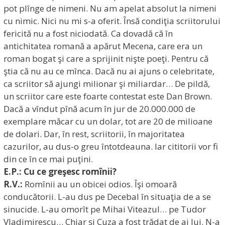
pot plînge de nimeni. Nu am apelat absolut la nimeni
cu nimic. Nici nu mi s-a oferit. Însă condiţia scriitorului
fericită nu a fost niciodată. Ca dovadă că în
antichitatea romană a apărut Mecena, care era un
roman bogat şi care a sprijinit nişte poeţi. Pentru că
ştia că nu au ce mînca. Dacă nu ai ajuns o celebritate,
ca scriitor să ajungi milionar şi miliardar… De pildă,
un scriitor care este foarte contestat este Dan Brown.
Dacă a vîndut pînă acum în jur de 20.000.000 de
exemplare măcar cu un dolar, tot are 20 de milioane
de dolari. Dar, în rest, scriitorii, în majoritatea
cazurilor, au dus-o greu întotdeauna. Iar cititorii vor fi
din ce în ce mai puţini.
E.P.: Cu ce greşesc romînii?
R.V.:
Romînii au un obicei odios. Îşi omoară
conducătorii. L-au dus pe Decebal în situaţia de a se
sinucide. L-au omorît pe Mihai Viteazul… pe Tudor
Vladimirescu… Chiar şi Cuza a fost trădat de ai lui. N-a