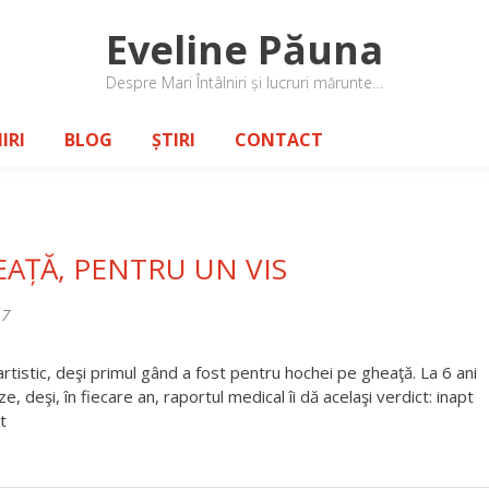
Eveline Păuna
Despre Mari Întâlniri și lucruri mărunte…
IRI
BLOG
ȘTIRI
CONTACT
AȚĂ, PENTRU UN VIS
17
rtistic, deşi primul gând a fost pentru hochei pe gheaţă. La 6 ani
e, deşi, în fiecare an, raportul medical îi dă acelaşi verdict: inapt
t