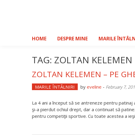
Skip
to
content
HOME
DESPRE MINE
MARILE ÎNTÂLN
TAG: ZOLTAN KELEMEN
ZOLTAN KELEMEN – PE GHE
MARILE ÎNTÂLNIRI
by
eveline
-
February 7, 20
La 4 ani a început să se antreneze pentru patinaj a
şi-a pierdut ochiul drept, dar a continuat să patinez
pentru competiţii sportive. Cu toate acestea a ieşi