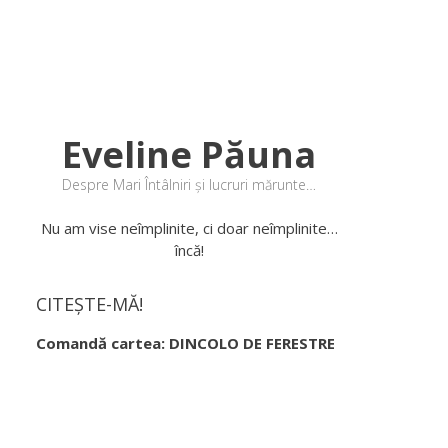
Eveline Păuna
Despre Mari Întâlniri și lucruri mărunte…
Nu am vise neîmplinite, ci doar neîmplinite…
încă!
CITEȘTE-MĂ!
Comandă cartea: DINCOLO DE FERESTRE