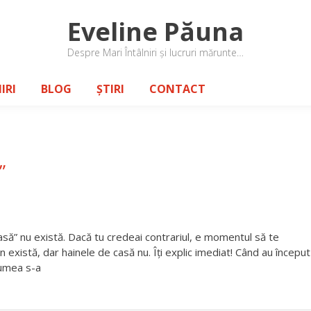
Eveline Păuna
Despre Mari Întâlniri și lucruri mărunte…
IRI
BLOG
ȘTIRI
CONTACT
”
asă” nu există. Dacă tu credeai contrariul, e momentul să te
n există, dar hainele de casă nu. Îți explic imediat! Când au început
lumea s-a