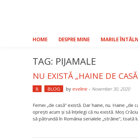
Skip
to
content
HOME
DESPRE MINE
MARILE ÎNTÂLN
TAG: PIJAMALE
NU EXISTĂ „HAINE DE CASĂ
8
BLOG
by
eveline
-
November 30, 2020
Femei „de casă” există. Dar haine, nu. Haine „de c
oprești acum și să înțelegi că nu există. Moș Crăciu
să pătrundă în România serialele „străine”, toată 