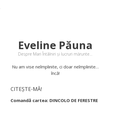
Eveline Păuna
Despre Mari Întâlniri și lucruri mărunte…
Nu am vise neîmplinite, ci doar neîmplinite…
încă!
CITEȘTE-MĂ!
Comandă cartea: DINCOLO DE FERESTRE