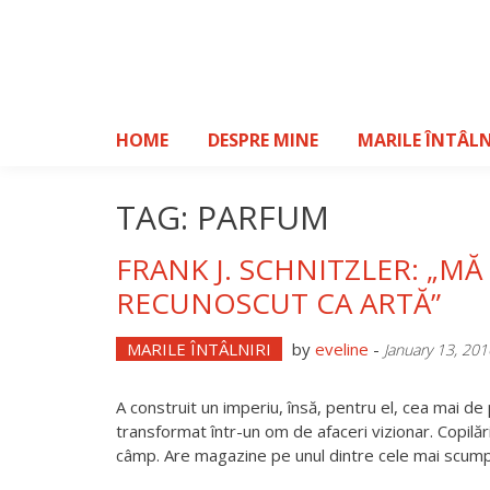
Skip
to
content
HOME
DESPRE MINE
MARILE ÎNTÂLN
TAG: PARFUM
FRANK J. SCHNITZLER: „M
RECUNOSCUT CA ARTĂ”
MARILE ÎNTÂLNIRI
by
eveline
-
January 13, 201
A construit un imperiu, însă, pentru el, cea mai de
transformat într-un om de afaceri vizionar. Copilă
câmp. Are magazine pe unul dintre cele mai scum