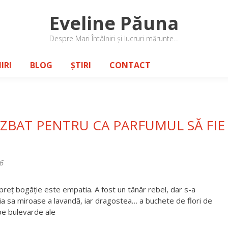
Eveline Păuna
Despre Mari Întâlniri și lucruri mărunte…
IRI
BLOG
ȘTIRI
CONTACT
Ă ZBAT PENTRU CA PARFUMUL SĂ FIE
6
 preț bogăție este empatia. A fost un tânăr rebel, dar s-a
ria sa miroase a lavandă, iar dragostea… a buchete de flori de
pe bulevarde ale