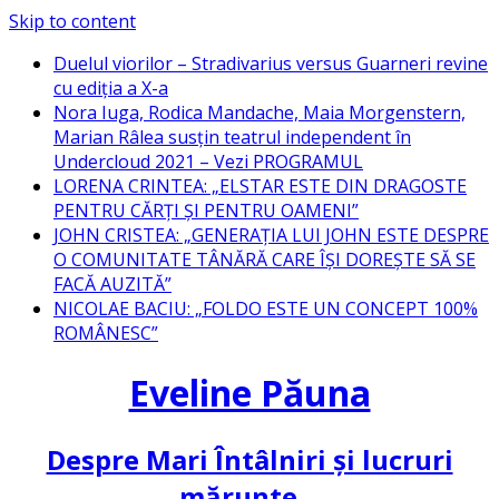
Skip to content
Duelul viorilor – Stradivarius versus Guarneri revine
cu ediția a X-a
Nora Iuga, Rodica Mandache, Maia Morgenstern,
Marian Râlea susțin teatrul independent în
Undercloud 2021 – Vezi PROGRAMUL
LORENA CRINTEA: „ELSTAR ESTE DIN DRAGOSTE
PENTRU CĂRȚI ȘI PENTRU OAMENI”
JOHN CRISTEA: „GENERAȚIA LUI JOHN ESTE DESPRE
O COMUNITATE TÂNĂRĂ CARE ÎȘI DOREȘTE SĂ SE
FACĂ AUZITĂ”
NICOLAE BACIU: „FOLDO ESTE UN CONCEPT 100%
ROMÂNESC”
Eveline Păuna
Despre Mari Întâlniri și lucruri
mărunte…