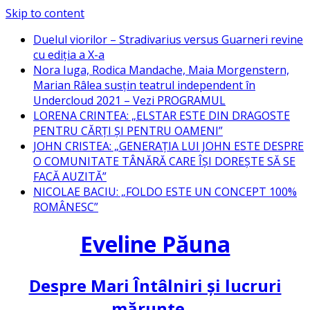
Skip to content
Duelul viorilor – Stradivarius versus Guarneri revine
cu ediția a X-a
Nora Iuga, Rodica Mandache, Maia Morgenstern,
Marian Râlea susțin teatrul independent în
Undercloud 2021 – Vezi PROGRAMUL
LORENA CRINTEA: „ELSTAR ESTE DIN DRAGOSTE
PENTRU CĂRȚI ȘI PENTRU OAMENI”
JOHN CRISTEA: „GENERAȚIA LUI JOHN ESTE DESPRE
O COMUNITATE TÂNĂRĂ CARE ÎȘI DOREȘTE SĂ SE
FACĂ AUZITĂ”
NICOLAE BACIU: „FOLDO ESTE UN CONCEPT 100%
ROMÂNESC”
Eveline Păuna
Despre Mari Întâlniri și lucruri
mărunte…