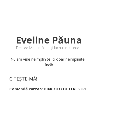
Eveline Păuna
Despre Mari Întâlniri și lucruri mărunte…
Nu am vise neîmplinite, ci doar neîmplinite…
încă!
CITEȘTE-MĂ!
Comandă cartea: DINCOLO DE FERESTRE