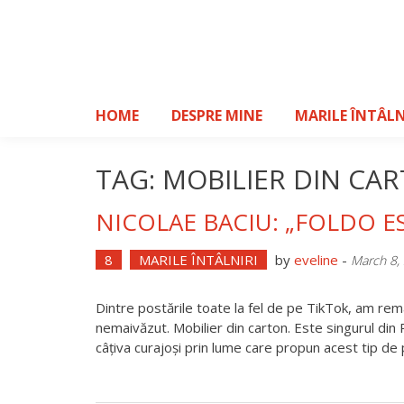
Skip
to
content
HOME
DESPRE MINE
MARILE ÎNTÂLN
TAG: MOBILIER DIN CA
NICOLAE BACIU: „FOLDO 
8
MARILE ÎNTÂLNIRI
by
eveline
-
March 8,
Dintre postările toate la fel de pe TikTok, am rem
nemaivăzut. Mobilier din carton. Este singurul din
câțiva curajoși prin lume care propun acest tip 