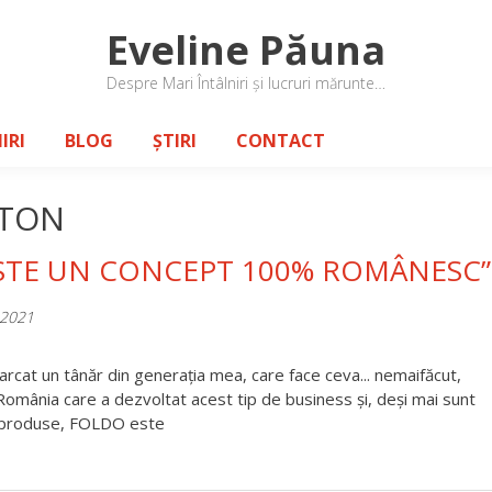
Eveline Păuna
Despre Mari Întâlniri și lucruri mărunte…
IRI
BLOG
ȘTIRI
CONTACT
RTON
ESTE UN CONCEPT 100% ROMÂNESC”
 2021
arcat un tânăr din generația mea, care face ceva... nemaifăcut,
 România care a dezvoltat acest tip de business și, deși mai sunt
de produse, FOLDO este