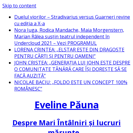
Skip to content
Duelul viorilor – Stradivarius versus Guarneri revine
cu ediția a X-a
Nora Iuga, Rodica Mandache, Maia Morgenstern,
Marian Râlea susțin teatrul independent în
Undercloud 2021 – Vezi PROGRAMUL
LORENA CRINTEA: „ELSTAR ESTE DIN DRAGOSTE
PENTRU CĂRȚI ȘI PENTRU OAMENI”
JOHN CRISTEA: „GENERAȚIA LUI JOHN ESTE DESPRE
O COMUNITATE TÂNĂRĂ CARE ÎȘI DOREȘTE SĂ SE
FACĂ AUZITĂ”
NICOLAE BACIU: „FOLDO ESTE UN CONCEPT 100%
ROMÂNESC”
Eveline Păuna
Despre Mari Întâlniri și lucruri
mărunte…