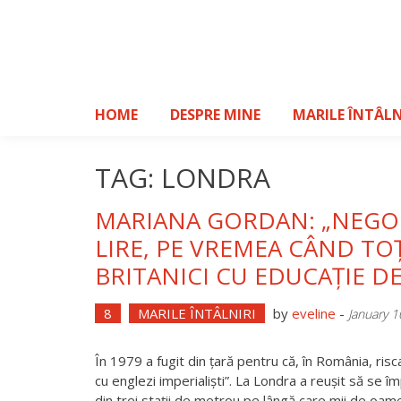
Skip
to
content
HOME
DESPRE MINE
MARILE ÎNTÂLN
TAG: LONDRA
MARIANA GORDAN: „NEGO
LIRE, PE VREMEA CÂND TOȚ
BRITANICI CU EDUCAȚIE DE
8
MARILE ÎNTÂLNIRI
by
eveline
-
January 1
În 1979 a fugit din țară pentru că, în România, risc
cu englezi imperialiști”. La Londra a reușit să se î
din trei stații de metrou pe lângă care mii de oam