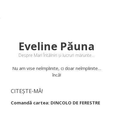
Eveline Păuna
Despre Mari Întâlniri și lucruri mărunte…
Nu am vise neîmplinite, ci doar neîmplinite…
încă!
CITEȘTE-MĂ!
Comandă cartea: DINCOLO DE FERESTRE