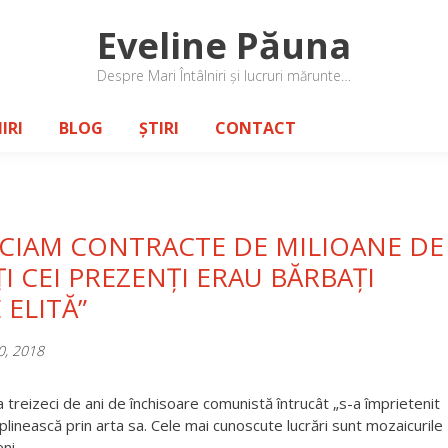
Eveline Păuna
Despre Mari Întâlniri și lucruri mărunte…
IRI
BLOG
ȘTIRI
CONTACT
CIAM CONTRACTE DE MILIOANE DE
I CEI PREZENȚI ERAU BĂRBAȚI
 ELITĂ”
0, 2018
a treizeci de ani de închisoare comunistă întrucât „s-a împrietenit
mplinească prin arta sa. Cele mai cunoscute lucrări sunt mozaicurile
eni