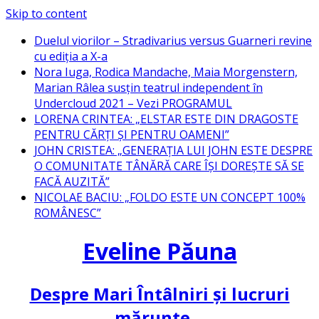
Skip to content
Duelul viorilor – Stradivarius versus Guarneri revine
cu ediția a X-a
Nora Iuga, Rodica Mandache, Maia Morgenstern,
Marian Râlea susțin teatrul independent în
Undercloud 2021 – Vezi PROGRAMUL
LORENA CRINTEA: „ELSTAR ESTE DIN DRAGOSTE
PENTRU CĂRȚI ȘI PENTRU OAMENI”
JOHN CRISTEA: „GENERAȚIA LUI JOHN ESTE DESPRE
O COMUNITATE TÂNĂRĂ CARE ÎȘI DOREȘTE SĂ SE
FACĂ AUZITĂ”
NICOLAE BACIU: „FOLDO ESTE UN CONCEPT 100%
ROMÂNESC”
Eveline Păuna
Despre Mari Întâlniri și lucruri
mărunte…