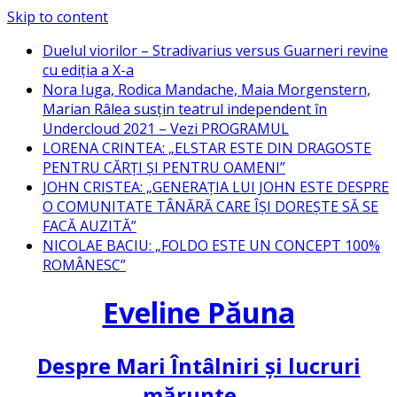
Skip to content
Duelul viorilor – Stradivarius versus Guarneri revine
cu ediția a X-a
Nora Iuga, Rodica Mandache, Maia Morgenstern,
Marian Râlea susțin teatrul independent în
Undercloud 2021 – Vezi PROGRAMUL
LORENA CRINTEA: „ELSTAR ESTE DIN DRAGOSTE
PENTRU CĂRȚI ȘI PENTRU OAMENI”
JOHN CRISTEA: „GENERAȚIA LUI JOHN ESTE DESPRE
O COMUNITATE TÂNĂRĂ CARE ÎȘI DOREȘTE SĂ SE
FACĂ AUZITĂ”
NICOLAE BACIU: „FOLDO ESTE UN CONCEPT 100%
ROMÂNESC”
Eveline Păuna
Despre Mari Întâlniri și lucruri
mărunte…