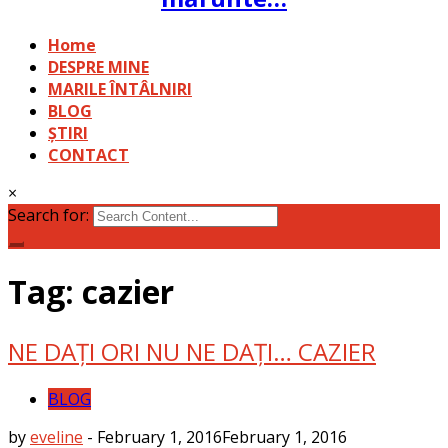
Home
DESPRE MINE
MARILE ÎNTÂLNIRI
BLOG
ȘTIRI
CONTACT
×
Search for:
Tag: cazier
NE DAȚI ORI NU NE DAȚI… CAZIER
BLOG
by
eveline
-
February 1, 2016
February 1, 2016