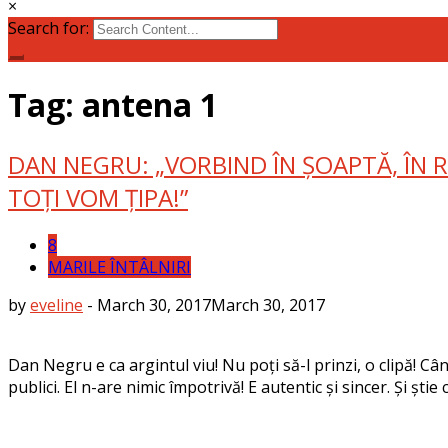
×
Search for:
Tag: antena 1
DAN NEGRU: „VORBIND ÎN ȘOAPTĂ, ÎN 
TOȚI VOM ȚIPA!”
8
MARILE ÎNTÂLNIRI
by
eveline
-
March 30, 2017
March 30, 2017
Dan Negru e ca argintul viu! Nu poți să-l prinzi, o clipă! Cân
publici. El n-are nimic împotrivă! E autentic și sincer. Și șt