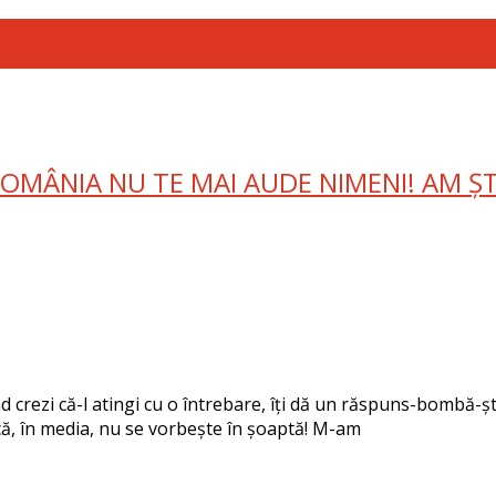
ROMÂNIA NU TE MAI AUDE NIMENI! AM ȘT
d crezi că-l atingi cu o întrebare, îți dă un răspuns-bombă-ști
ie că, în media, nu se vorbește în șoaptă! M-am