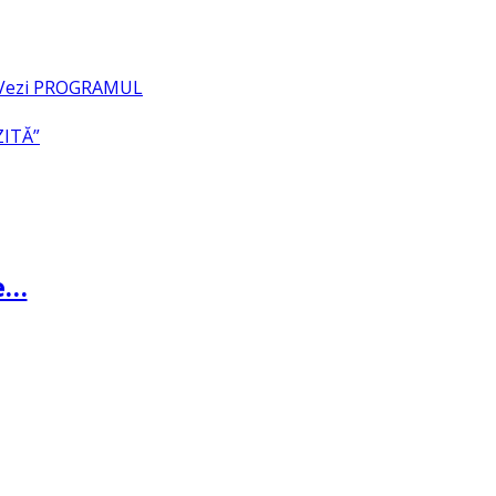
– Vezi PROGRAMUL
ZITĂ”
te…