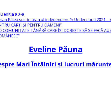
u ediția a X-a
ian Râlea susțin teatrul independent în Undercloud 2021 
NTRU CĂRȚI ȘI PENTRU OAMENI”
 O COMUNITATE TÂNĂRĂ CARE ÎȘI DOREȘTE SĂ SE FACĂ AU
ROMÂNESC”
Eveline Păuna
spre Mari Întâlniri și lucruri mărun