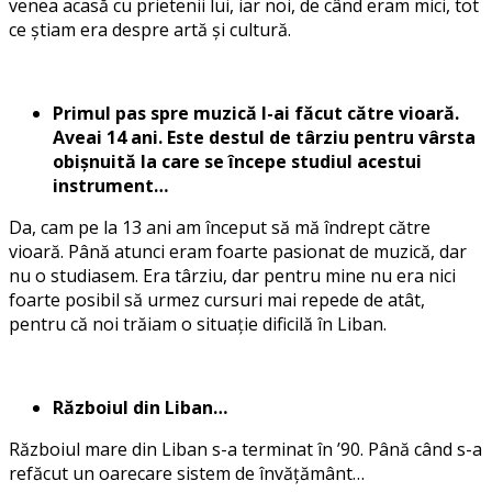
venea acasă cu prietenii lui, iar noi, de când eram mici, tot
ce știam era despre artă și cultură.
Primul pas spre muzică l-ai făcut către vioară.
Aveai 14 ani. Este destul de târziu pentru vârsta
obișnuită la care se începe studiul acestui
instrument…
Da, cam pe la 13 ani am început să mă îndrept către
vioară. Până atunci eram foarte pasionat de muzică, dar
nu o studiasem. Era târziu, dar pentru mine nu era nici
foarte posibil să urmez cursuri mai repede de atât,
pentru că noi trăiam o situație dificilă în Liban.
Războiul din Liban…
Războiul mare din Liban s-a terminat în ’90. Până când s-a
refăcut un oarecare sistem de învățământ…