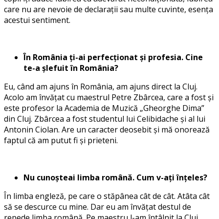
care nu are nevoie de declarații sau multe cuvinte, esența
acestui sentiment.
În România ți-ai perfecționat și profesia. Cine
te-a șlefuit în România?
Eu, când am ajuns în România, am ajuns direct la Cluj.
Acolo am învățat cu maestrul Petre Zbârcea, care a fost și
este profesor la Academia de Muzică „Gheorghe Dima”
din Cluj. Zbârcea a fost studentul lui Celibidache și al lui
Antonin Ciolan. Are un caracter deosebit și mă onorează
faptul că am putut fi și prieteni.
Nu cunoșteai limba română. Cum v-ați înțeles?
În limba engleză, pe care o stăpânea cât de cât. Atâta cât
să se descurce cu mine. Dar eu am învățat destul de
repede limba română. Pe maestru l-am întâlnit la Cluj,