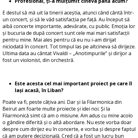
Profesional, ți-a mulțumit cineva până acum?
E destul să mă uit la tinerii aceștia, atunci când cântă într-
un concert, și să le văd satisfacția pe față. Au început să
aibă concerte importante, adevărate, cu public. Emoția lor
și bucuria de după concert sunt cele mai mari satisfacții
pentru mine. Mai ales pentru că eu nu i-am dirijat
niciodată în concert. Tot timpul las pe altcineva să dirijeze.
Ultima data au cântat Vivaldi – „Anotimpurile” și dirijor a
fost un violonist, din orchestră.
Este acesta cel mai important proiect pe care îl
lași acasă, în Liban?
Poate va fi, peste câțiva ani. Dar și la Filarmonica din
Beirut am foarte multe proiecte și idei noi. Și la
Filarmonică simt că am o misiune. Am adus cu mine acolo
o gândire diferită și o altă abordare. Nu este vorba doar
despre cum dirijez eu în concerte, e vorba și despre faptul
că am putere decizională. Cred că a fost un lucru bun