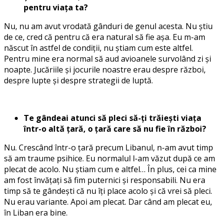
pentru viața ta?
Nu, nu am avut vrodată gânduri de genul acesta. Nu știu
de ce, cred că pentru că era natural să fie așa. Eu m-am
născut în astfel de condiții, nu știam cum este altfel.
Pentru mine era normal să aud avioanele survolând zi și
noapte. Jucăriile și jocurile noastre erau despre război,
despre lupte și despre strategii de luptă.
Te gândeai atunci să pleci să-ți trăiești viața
într-o altă țară, o țară care să nu fie în război?
Nu. Crescând într-o țară precum Libanul, n-am avut timp
să am traume psihice. Eu normalul l-am văzut după ce am
plecat de acolo. Nu știam cum e altfel… În plus, cei ca mine
am fost învățați să fim puternici și responsabili. Nu era
timp să te gândești că nu îți place acolo și că vrei să pleci.
Nu erau variante. Apoi am plecat. Dar când am plecat eu,
în Liban era bine.