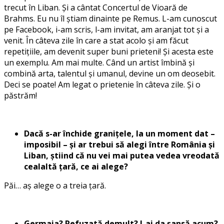
trecut în Liban. Și a cântat Concertul de Vioară de
Brahms. Eu nu îl știam dinainte pe Remus. L-am cunoscut
pe Facebook, i-am scris, l-am invitat, am aranjat tot și a
venit. În câteva zile în care a stat acolo și am făcut
repetițiile, am devenit super buni prieteni! Și acesta este
un exemplu. Am mai multe. Când un artist îmbină și
combină arta, talentul și umanul, devine un om deosebit.
Deci se poate! Am legat o prietenie în câteva zile. Și o
păstrăm!
Dacă s-ar închide granițele, la un moment dat –
imposibil – și ar trebui să alegi între România și
Liban, știind că nu vei mai putea vedea vreodată
cealaltă țară, ce ai alege?
Păi… aș alege o a treia țară.
Germaia? Refuzată demult? I-ai da șansă acum?