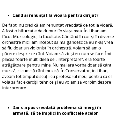
Când ai renunțat la vioară pentru dirijat?
De fapt, nu cred că am renunțat vreodată de tot la vioară.
A fost o bifurcație de dumuri în viața mea. În Liban am
făcut Muzicologie, la facultate. Cântând în cor și în diverse
orchestre mici, am început să mă gândesc că eu n-aș vrea
să fiu doar un violonist în orchestră. Voiam să am o
părere despre ce cânt. Voiam să zic și eu cum se face. Îmi
plăcea foarte mult ideea de „interpretare”, era foarte
atrăgătoare pentru mine. Nu mai era vorba doar să cânt
muzică, ci cum să cânt muzică. În Conservator, în Liban,
aveam tot timpul discuții cu profesorul meu, pentru că el
voia să fac exerciții tehnice și eu voiam să vorbim despre
interpretare.
Dar s-a pus vreodată problema să mergi în
armată, să te implici în conflictele acelor