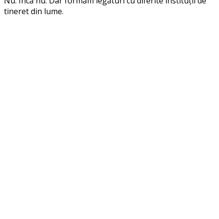
Nu. Încă nu. Dar formăm legături cu diferite instituții de
tineret din lume.