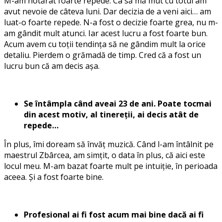
M-am hotărât foarte repede. Ca să mă mut cu totul am
avut nevoie de câteva luni. Dar decizia de a veni aici… am
luat-o foarte repede. N-a fost o decizie foarte grea, nu m-
am gândit mult atunci. Iar acest lucru a fost foarte bun.
Acum avem cu toții tendința să ne gândim mult la orice
detaliu. Pierdem o grămadă de timp. Cred că a fost un
lucru bun că am decis așa.
Se întâmpla când aveai 23 de ani. Poate tocmai
din acest motiv, al tinereții, ai decis atât de
repede…
În plus, îmi doream să învăț muzică. Când l-am întâlnit pe
maestrul Zbârcea, am simțit, o data în plus, că aici este
locul meu. M-am bazat foarte mult pe intuiție, în perioada
aceea. Și a fost foarte bine.
Profesional ai fi fost acum mai bine dacă ai fi