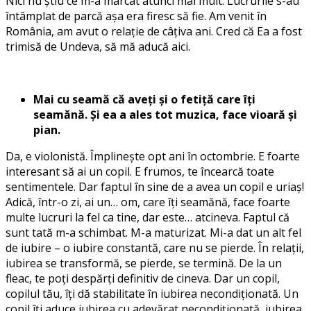
Nici nu știu ce m-a marcat atunci mai mult. Lucrurile s-au
întâmplat de parcă așa era firesc să fie. Am venit în
România, am avut o relație de câțiva ani. Cred că Ea a fost
trimisă de Undeva, să mă aducă aici.
Mai cu seamă că aveți și o fetiță care îți
seamănă. Și ea a ales tot muzica, face vioară și
pian.
Da, e violonistă. Împlinește opt ani în octombrie. E foarte
interesant să ai un copil. E frumos, te încearcă toate
sentimentele. Dar faptul în sine de a avea un copil e uriaș!
Adică, într-o zi, ai un… om, care îți seamănă, face foarte
multe lucruri la fel ca tine, dar este… atcineva. Faptul că
sunt tată m-a schimbat. M-a maturizat. Mi-a dat un alt fel
de iubire – o iubire constantă, care nu se pierde. În relații,
iubirea se transformă, se pierde, se termină. De la un
fleac, te poți despărți definitiv de cineva. Dar un copil,
copilul tău, îți dă stabilitate în iubirea necondiționată. Un
copil îți aduce iubirea cu adevărat necondiționată, iubirea