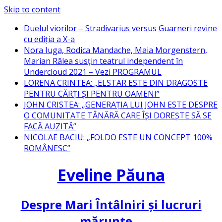
Skip to content
Duelul viorilor – Stradivarius versus Guarneri revine
cu ediția a X-a
Nora Iuga, Rodica Mandache, Maia Morgenstern,
Marian Râlea susțin teatrul independent în
Undercloud 2021 – Vezi PROGRAMUL
LORENA CRINTEA: „ELSTAR ESTE DIN DRAGOSTE
PENTRU CĂRȚI ȘI PENTRU OAMENI”
JOHN CRISTEA: „GENERAȚIA LUI JOHN ESTE DESPRE
O COMUNITATE TÂNĂRĂ CARE ÎȘI DOREȘTE SĂ SE
FACĂ AUZITĂ”
NICOLAE BACIU: „FOLDO ESTE UN CONCEPT 100%
ROMÂNESC”
Eveline Păuna
Despre Mari Întâlniri și lucruri
mărunte…