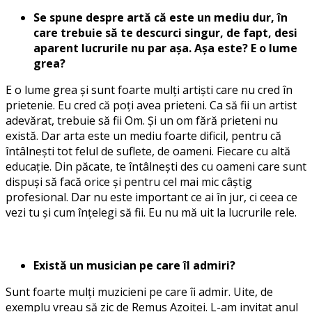
Se spune despre artă că este un mediu dur, în
care trebuie să te descurci singur, de fapt, desi
aparent lucrurile nu par așa. Așa este? E o lume
grea?
E o lume grea și sunt foarte mulți artiști care nu cred în
prietenie. Eu cred că poți avea prieteni. Ca să fii un artist
adevărat, trebuie să fii Om. Și un om fără prieteni nu
există. Dar arta este un mediu foarte dificil, pentru că
întâlnești tot felul de suflete, de oameni. Fiecare cu altă
educație. Din păcate, te întâlnești des cu oameni care sunt
dispuși să facă orice și pentru cel mai mic câștig
profesional. Dar nu este important ce ai în jur, ci ceea ce
vezi tu și cum înțelegi să fii. Eu nu mă uit la lucrurile rele.
Există un musician pe care îl admiri?
Sunt foarte mulți muzicieni pe care îi admir. Uite, de
exemplu vreau să zic de Remus Azoiței. L-am invitat anul