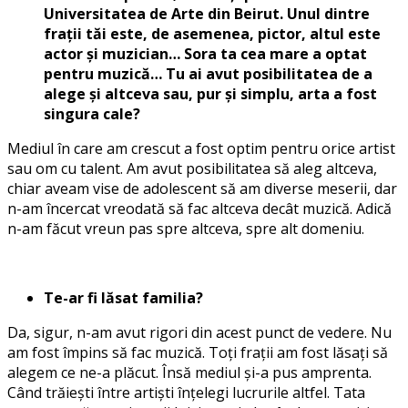
Universitatea de Arte din Beirut. Unul dintre
frații tăi este, de asemenea, pictor, altul este
actor și muzician… Sora ta cea mare a optat
pentru muzică… Tu ai avut posibilitatea de a
alege și altceva sau, pur și simplu, arta a fost
singura cale?
Mediul în care am crescut a fost optim pentru orice artist
sau om cu talent. Am avut posibilitatea să aleg altceva,
chiar aveam vise de adolescent să am diverse meserii, dar
n-am încercat vreodată să fac altceva decât muzică. Adică
n-am făcut vreun pas spre altceva, spre alt domeniu.
Te-ar fi lăsat familia?
Da, sigur, n-am avut rigori din acest punct de vedere. Nu
am fost împins să fac muzică. Toți frații am fost lăsați să
alegem ce ne-a plăcut. Însă mediul și-a pus amprenta.
Când trăiești între artiști înțelegi lucrurile altfel. Tata