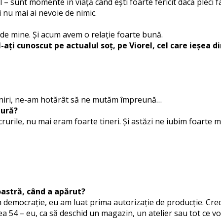
sunt momente în viață când ești foarte fericit dacă pleci făr
i nu mai ai nevoie de nimic.
i de mine. Și acum avem o relație foarte bună.
l-ați cunoscut pe actualul soț, pe Viorel, cel care ieșea d
âlniri, ne-am hotărât să ne mutăm împreună…
tură?
crurile, nu mai eram foarte tineri. Și astăzi ne iubim foarte m
voastră, când a apărut?
democrație, eu am luat prima autorizație de producție. Cred
a 54 – eu, ca să deschid un magazin, un atelier sau tot ce voi