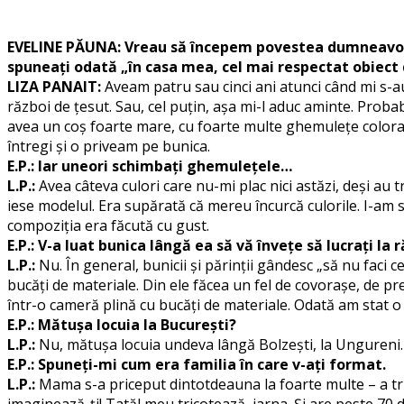
EVELINE PĂUNA: Vreau să începem povestea dumneavoastră 
spuneați odată „în casa mea, cel mai respectat obiect 
LIZA PANAIT:
Aveam patru sau cinci ani atunci când mi s-a
război de țesut. Sau, cel puțin, așa mi-l aduc aminte. Proba
avea un coș foarte mare, cu foarte multe ghemulețe colorate
întregi și o priveam pe bunica.
E.P.: Iar uneori schimbați ghemulețele…
L.P.:
Avea câteva culori care nu-mi plac nici astăzi, deși au t
iese modelul. Era supărată că mereu încurcă culorile. I-am 
compoziția era făcută cu gust.
E.P.: V-a luat bunica lângă ea să vă învețe să lucrați la 
L.P.:
Nu. În general, bunicii și părinții gândesc „să nu faci 
bucăți de materiale. Din ele făcea un fel de covorașe, de pr
într-o cameră plină cu bucăți de materiale. Odată am stat o
E.P.: Mătușa locuia la București?
L.P.:
Nu, mătușa locuia undeva lângă Bolzești, la Ungureni.
E.P.: Spuneți-mi cum era familia în care v-ați format.
L.P.:
Mama s-a priceput dintotdeauna la foarte multe – a tri
imaginează-ți! Tatăl meu tricotează, iarna. Și are peste 70 d