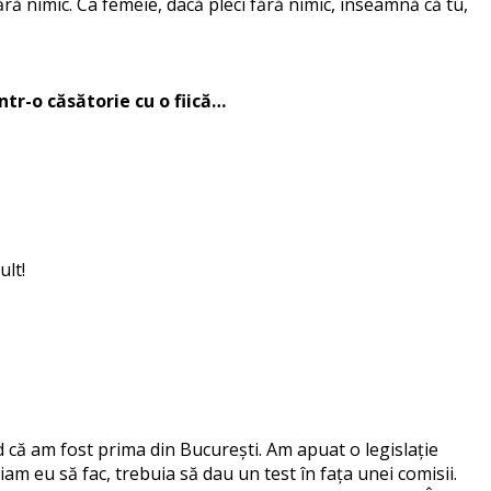
ă nimic. Ca femeie, dacă pleci fără nimic, înseamnă că tu,
intr-o căsătorie cu o fiică…
ult!
 că am fost prima din București. Am apuat o legislație
am eu să fac, trebuia să dau un test în fața unei comisii.