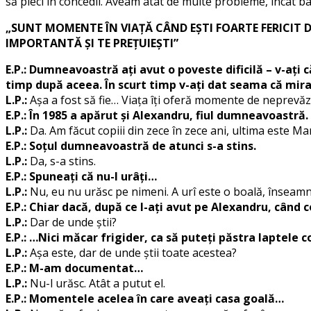
să pleci în concedii. Aveam atât de multe probleme, încât b
„SUNT MOMENTE ÎN VIAȚĂ CÂND EȘTI FOARTE FERICIT DA
IMPORTANTĂ ȘI TE PREȚUIEȘTI”
E.P.: Dumneavoastră ați avut o poveste dificilă – v-ați c
timp după aceea. În scurt timp v-ați dat seama că miraj
L.P.:
Așa a fost să fie… Viața îți oferă momente de neprevăz
E.P.: În 1985 a apărut și Alexandru, fiul dumneavoastră.
L.P.:
Da. Am făcut copiii din zece în zece ani, ultima este 
E.P.: Soțul dumneavoastră de atunci s-a stins.
L.P.:
Da, s-a stins.
E.P.: Spuneați că nu-l urâți…
L.P.:
Nu, eu nu urăsc pe nimeni. A urî este o boală, înseamn
E.P.: Chiar dacă, după ce l-ați avut pe Alexandru, când 
L.P.:
Dar de unde știi?
E.P.: …Nici măcar frigider, ca să puteți păstra laptele co
L.P.:
Așa este, dar de unde știi toate acestea?
E.P.: M-am documentat…
L.P.:
Nu-l urăsc. Atât a putut el.
E.P.: Momentele acelea în care aveați casa goală…