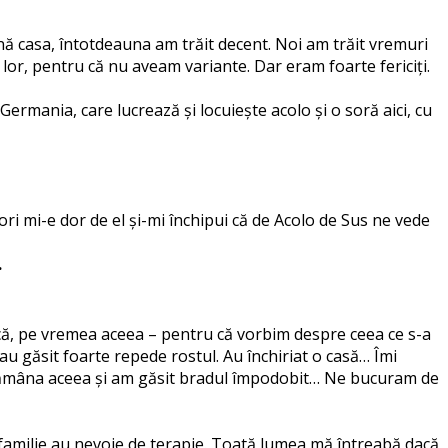
țină casa, întotdeauna am trăit decent. Noi am trăit vremuri
or, pentru că nu aveam variante. Dar eram foarte fericiți.
rmania, care lucrează și locuiește acolo și o soră aici, cu
i mi-e dor de el și-mi închipui că de Acolo de Sus ne vede
.
 că, pe vremea aceea – pentru că vorbim despre ceea ce s-a
au găsit foarte repede rostul. Au închiriat o casă… Îmi
ăptămâna aceea și am găsit bradul împodobit… Ne bucuram de
ă familie au nevoie de terapie. Toată lumea mă întreabă dacă