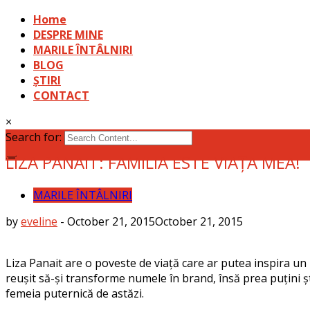
Home
DESPRE MINE
MARILE ÎNTÂLNIRI
BLOG
ȘTIRI
CONTACT
×
Search for:
LIZA PANAIT: FAMILIA ESTE VIAȚA MEA!
MARILE ÎNTÂLNIRI
by
eveline
-
October 21, 2015
October 21, 2015
Liza Panait are o poveste de viață care ar putea inspira un r
reușit să-și transforme numele în brand, însă prea puțini ș
femeia puternică de astăzi.