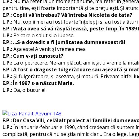
L.P.:
Nu mă refer la un moment anume, mă refer în general – 
pentru tine, ești foarte importantă și te prețuiești. Și atunc
E.P.: Copiii vă întrebau? Vă întreba Nicoleta de tata?
L.P.:
Nu, copiii mei au fost foarte înțelepți și au fost alătur
E.P.: Viața avea să vă răsplătească, peste timp. În 1989 
L.P.:
Pe care o salut și o iubesc.
E.P.: …S-a dovedit a fi jumătatea dumneavoastră!
L.P.:
Așa este! A venit și vremea mea.
E.P.: Cum v-ați cunoscut?
L.P.:
La o petrecere. Ne-am plăcut, am ieșit o vreme la înt
E.P.: A fost o dragoste fulgerătoare sau așezată și ma
L.P.:
Și fulgerătoare, și așezată, și matură. Priveam altfel lu
E.P.: În 1997 s-a născut Maria.
L.P.:
Da, o bucurie!
E.P.: Dar Casa Vili, celălalt proiect al familiei dumnea
L.P.:
În ianuarie-februarie 1990, când credeam că suntem în 
complicată, pentru că nu se știa nimic clar… Era o lege, Lege