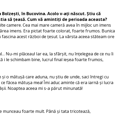
olzești, în Bucovina. Acolo v-ați născut. Știu că
 știa să țeasă. Cum vă amintiți de perioada aceasta?
multe camere. Cea mai mare cameră avea în mijloc un imens
părea imens. Era pictat foarte colorat, foarte frumos. Bunica
ă fascina acest război de țesut. La vârsta aceea stăteam ore
l… Nu-mi plăceau! Iar ea, la sfârșit, nu înțelegea de ce nu îi
 i le schimbam bine, lucrul final ieșea foarte frumos,
m și o mătușă care aduna, nu știu de unde, saci întregi cu
i ce făcea mătușa mea! Îmi aduc aminte că era iarnă și lucra
 fâșii. Noaptea aceea mi s-a părut minunată!
e munceau foarte mult. Până și tata tricotează,