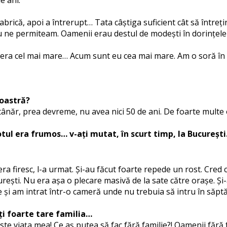
fabrică, apoi a întrerupt… Tata câștiga suficient cât să între
 ne permiteam. Oamenii erau destul de modești în dorințele l
 era cel mai mare… Acum sunt eu cea mai mare. Am o soră în Ge
voastră?
năr, prea devreme, nu avea nici 50 de ani. De foarte multe or
 totul era frumos… v-ați mutat, în scurt timp, la București
ra firesc, l-a urmat. Și-au făcut foarte repede un rost. Cred
ești. Nu era așa o plecare masivă de la sate către orașe. Și-
ie și am intrat într-o cameră unde nu trebuia să intru în s
iți foarte tare familia…
 este viața mea! Ce aș putea să fac fără familie?! Oamenii făr