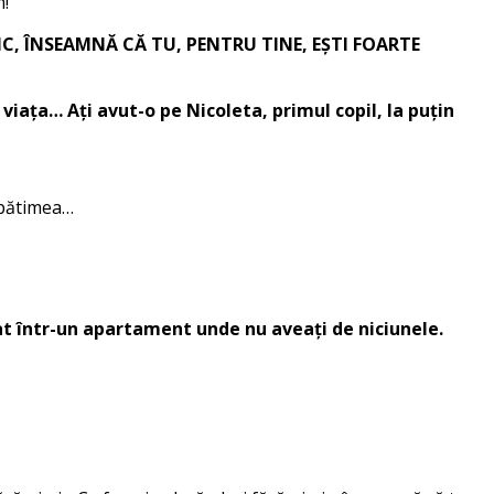
m!
IC, ÎNSEAMNĂ CĂ TU, PENTRU TINE, EȘTI FOARTE
 viața… Ați avut-o pe Nicoleta, primul copil, la puțin
mpătimea…
utat într-un apartament unde nu aveați de niciunele.