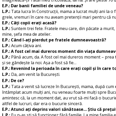
E.P.: Dar banii familiei de unde veneau?
L.P.:
Tata lucra în Construcții, mama a lucrat mulți ani la o 
grele, vremuri în care nu aveam pretenții mari pentru că nu
E.P.: Câți copii erați acasă?
L.P.:
Suntem trei fete. Fratele meu care, din păcate a murit,
mine, șefa mea de atelier.
E.P.: Când l-ați pierdut pe fratele dumneavoastră?
L.P.:
Acum câțiva ani.
E.P.: A fost cel mai dureros moment din viața dumnea
L.P.:
Până acum, da. A fost cel mai dureros moment – prea tâ
și se gândește la noi. Așa a fost să fie…
E.P.: Revenind la perioada în care erați copil și în care
L.P.:
Da, am venit la București.
E.P.: De ce?
L.P.:
Tata a venit să lucreze în București, mama, după cum e
întâmplat acum mulți ani, nu veneau foarte mulți spre Bucur
amintesc că, la un moment dat, au vrut să-mi facă o bucur
altfel de lucruri, dar era o bucurie sinceră.
E.P.: Atunci ați deprins valori sănătoase… Știu că prețu
L.P.:
Eu n-aș ști să funcționez fără familie. La mine familia