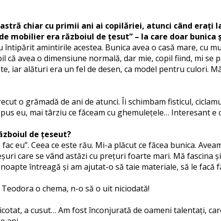
chiar cu primii ani ai copilăriei, atunci când erați la B
de mobilier era războiul de țesut” – la care doar bunica
u întipărit amintirile acestea. Bunica avea o casă mare, cu 
bil că avea o dimensiune normală, dar mie, copil fiind, mi se 
, iar alături era un fel de desen, ca model pentru culori. M
recut o grămadă de ani de atunci. Îi schimbam fisticul, ciclamu
spus eu, mai târziu ce făceam cu ghemulețele… Interesant e că
războiul de țeseut?
ce fac eu”. Ceea ce este rău. Mi-a plăcut ce făcea bunica. Avea
eșuri care se vând astăzi cu prețuri foarte mari. Mă fascina ș
 noapte întreagă și am ajutat-o să taie materiale, să le facă
 Teodora o chema, n-o să o uit niciodată!
cotat, a cusut… Am fost înconjurată de oameni talentați, car
e ani.