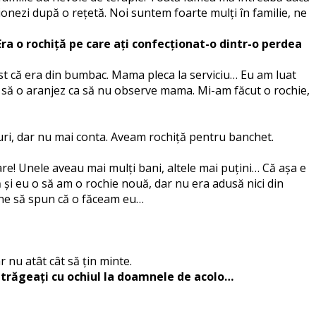
ționezi după o rețetă. Noi suntem foarte mulți în familie, ne
 Era o rochiță pe care ați confecționat-o dintr-o perdea
t că era din bumbac. Mama pleca la serviciu… Eu am luat
t să o aranjez ca să nu observe mama. Mi-am făcut o rochie,
duri, dar nu mai conta. Aveam rochiță pentru banchet.
are! Unele aveau mai mulți bani, altele mai puțini… Că așa e
ă și eu o să am o rochie nouă, dar nu era adusă nici din
șine să spun că o făceam eu…
r nu atât cât să țin minte.
și trăgeați cu ochiul la doamnele de acolo…