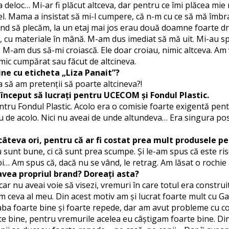
eloc… Mi-ar fi plăcut altceva, dar pentru ce îmi plăcea mie 
el. Mama a insistat să mi-l cumpere, că n-m cu ce să mă îmbr
ând să plecăm, la un etaj mai jos erau două doamne foarte dr
 cu materiale în mână. M-am dus imediat să mă uit. Mi-au spus
 M-am dus să-mi croiască. Ele doar croiau, nimic altceva. Am v
mic cumpărat sau făcut de altcineva.
ne cu eticheta „Liza Panait”?
 să am pretenții să poarte altcineva?!
i început să lucrați pentru UCECOM și Fondul Plastic.
u Fondul Plastic. Acolo era o comisie foarte exigentă pentru
de acolo. Nici nu aveai de unde altundeva… Era singura posibi
âteva ori, pentru că ar fi costat prea mult produsele pe 
unt bune, ci că sunt prea scumpe. Și le-am spus că este ris
i… Am spus că, dacă nu se vând, le retrag. Am lăsat o rochie 
 avea propriul brand? Doreați asta?
car nu aveai voie să visezi, vremuri în care totul era construi
ceva al meu. Din acest motiv am și lucrat foarte mult cu Gal
aba foarte bine și foarte repede, dar am avut probleme cu co
e bine, pentru vremurile acelea eu câștigam foarte bine. Din 