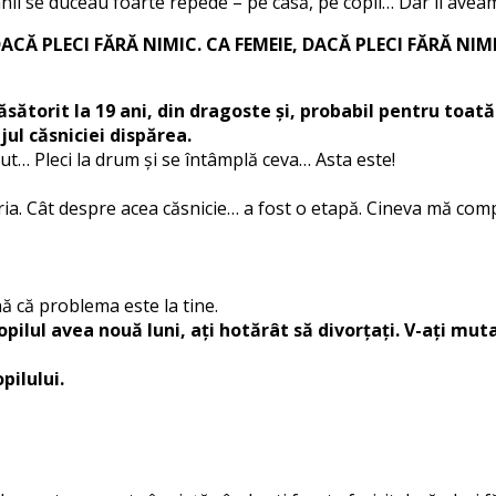
anii se duceau foarte repede – pe casă, pe copii… Dar îi avea
CĂ PLECI FĂRĂ NIMIC. CA FEMEIE, DACĂ PLECI FĂRĂ NIM
ăsătorit la 19 ani, din dragoste și, probabil pentru toată
ul căsniciei dispărea.
ut… Pleci la drum și se întâmplă ceva… Asta este!
Maria. Cât despre acea căsnicie… a fost o etapă. Cineva mă co
ă că problema este la tine.
copilul avea nouă luni, ați hotărât să divorțați. V-ați m
pilului.