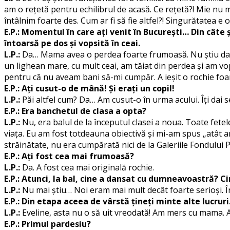
am o rețetă pentru echilibrul de acasă. Ce rețetă?! Mie nu m
întâlnim foarte des. Cum ar fi să fie altfel?! Singurătatea e 
E.P.: Momentul în care ați venit în București… Din câte ș
întoarsă pe dos și vopsită în ceai.
L.P.:
Da… Mama avea o perdea foarte frumoasă. Nu știu dacă
un lighean mare, cu mult ceai, am tăiat din perdea și am vo
pentru că nu aveam bani să-mi cumpăr. A ieșit o rochie foa
E.P.: Ați cusut-o de mână! Și erați un copil!
L.P.:
Păi altfel cum? Da… Am cusut-o în urma acului. Îți dai
E.P.: Era banchetul de clasa a opta?
L.P.:
Nu, era balul de la începutul clasei a noua. Toate fetel
viața. Eu am fost totdeauna obiectivă și mi-am spus „atât am
străinătate, nu era cumpărată nici de la Galeriile Fondului
E.P.: Ați fost cea mai frumoasă?
L.P.:
Da. A fost cea mai originală rochie.
E.P.: Atunci, la bal, cine a dansat cu dumneavoastră? Cin
L.P.:
Nu mai știu… Noi eram mai mult decât foarte serioși. În 
E.P.: Din etapa aceea de vârstă țineți minte alte lucrur
L.P.:
Eveline, asta nu o să uit vreodată! Am mers cu mama. A
E.P.: Primul pardesiu?