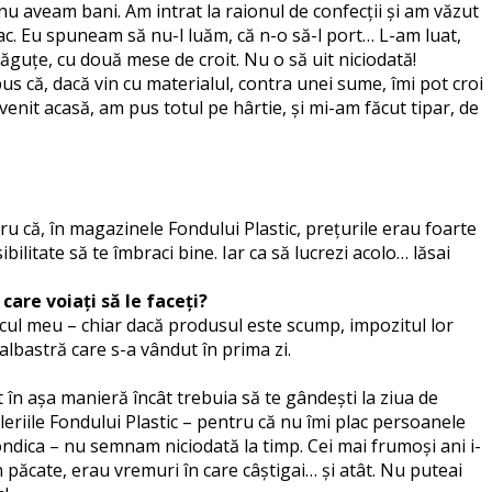
nu aveam bani. Am intrat la raionul de confecții și am văzut
ac. Eu spuneam să nu-l luăm, că n-o să-l port… L-am luat,
ăguțe, cu două mese de croit. Nu o să uit niciodată!
 că, dacă vin cu materialul, contra unei sume, îmi pot croi
enit acasă, am pus totul pe hârtie, și mi-am făcut tipar, de
 că, în magazinele Fondului Plastic, prețurile erau foarte
litate să te îmbraci bine. Iar ca să lucrezi acolo… lăsai
care voiați să le faceți?
cul meu – chiar dacă produsul este scump, impozitul lor
albastră care s-a vândut în prima zi.
t în așa manieră încât trebuia să te gândești la ziua de
eriile Fondului Plastic – pentru că nu îmi plac persoanele
ndica – nu semnam niciodată la timp. Cei mai frumoși ani i-
păcate, erau vremuri în care câștigai… și atât. Nu puteai