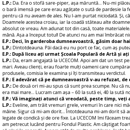
L.P.:
Da. Era o stofă sare-piper, așa măruntă… Nu-mi plăcea d
o bară imensă pe care erau agățate o sută de pardesie la f
pentru că nu aveam de ales. Nu l-am purtat niciodată. Și, c
Doamnele acestea croiau, iar la coadă stăteau alte doamne,
absolut ce vreau. Am adunat tot din casă, toate materialele.
mână. Așa a început totul! De atunci nu am mai îmbrăcat ni
E.P.: Deci, în garderoba dumneavoastră, găsim doar hai
L.P.:
Dintotdeauna. Păi dacă eu nu port ce fac, cum aș putea
E.P.: După liceu ați urmat Școala Populară de Artă și aț
L.P.:
Da, eram angajată la UCECOM. Apoi am dat un test pentr
mari. Aveau clienți, erau foarte mulți oameni care cumpărau 
produsele, comisia le examina și îți transmiteau verdictul.
E.P.: E adevărat că pe dumneavoastră v-au refuzat, de c
L.P.:
De două ori mi-au spus că sunt prea scumpe. Nu că nu s
era mai mare… Lucram cam așa – 60 la sută ei, 40 la sută no
E.P.: Vă imaginați atunci că vreodată, peste timp, veți
L.P.:
Eveline, am trăit vremuri grele, vremuri în care nici mă
mâine. Sigur că mi-am dorit… Întotdeauna mi-am dorit să am 
legate de condică și de ore fixe. La UCECOM îmi făceam tre
am petrecut lucând pentru Fondul Plastic. Am câștigat foart