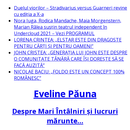
Skip
Duelul viorilor – Stradivarius versus Guarneri revine
to
cu ediția a X-a
content
Nora Iuga, Rodica Mandache, Maia Morgenstern,
Marian Râlea susțin teatrul independent în
Undercloud 2021 – Vezi PROGRAMUL
LORENA CRINTEA: „ELSTAR ESTE DIN DRAGOSTE
PENTRU CĂRȚI ȘI PENTRU OAMENI”
JOHN CRISTEA: „GENERAȚIA LUI JOHN ESTE DESPRE
O COMUNITATE TÂNĂRĂ CARE ÎȘI DOREȘTE SĂ SE
FACĂ AUZITĂ”
NICOLAE BACIU: „FOLDO ESTE UN CONCEPT 100%
ROMÂNESC”
Eveline Păuna
Despre Mari Întâlniri și lucruri
mărunte…