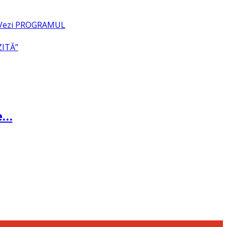
– Vezi PROGRAMUL
ZITĂ”
te…