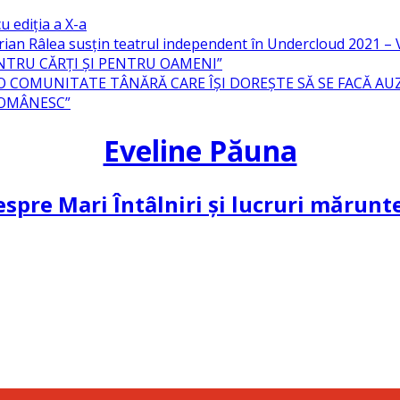
u ediția a X-a
ian Râlea susțin teatrul independent în Undercloud 2021 
NTRU CĂRȚI ȘI PENTRU OAMENI”
 O COMUNITATE TÂNĂRĂ CARE ÎȘI DOREȘTE SĂ SE FACĂ AU
ROMÂNESC”
Eveline Păuna
spre Mari Întâlniri și lucruri mărun