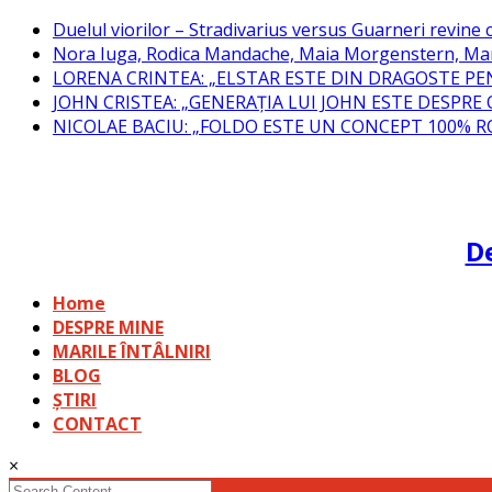
Skip
Duelul viorilor – Stradivarius versus Guarneri revine c
to
Nora Iuga, Rodica Mandache, Maia Morgenstern, Mar
content
LORENA CRINTEA: „ELSTAR ESTE DIN DRAGOSTE PE
JOHN CRISTEA: „GENERAȚIA LUI JOHN ESTE DESPRE
NICOLAE BACIU: „FOLDO ESTE UN CONCEPT 100% 
De
Home
DESPRE MINE
MARILE ÎNTÂLNIRI
BLOG
ȘTIRI
CONTACT
×
Search