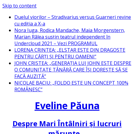
Skip to content
Duelul viorilor – Stradivarius versus Guarneri revine
cu ediția a X-a
Nora Iuga, Rodica Mandache, Maia Morgenstern,
Marian Râlea susțin teatrul independent în
Undercloud 2021 – Vezi PROGRAMUL
LORENA CRINTEA: „ELSTAR ESTE DIN DRAGOSTE
PENTRU CĂRȚI ȘI PENTRU OAMENI”
JOHN CRISTEA: „GENERAȚIA LUI JOHN ESTE DESPRE
O COMUNITATE TÂNĂRĂ CARE ÎȘI DOREȘTE SĂ SE
FACĂ AUZITĂ”
NICOLAE BACIU: „FOLDO ESTE UN CONCEPT 100%
ROMÂNESC”
Eveline Păuna
Despre Mari Întâlniri și lucruri
mărunte…