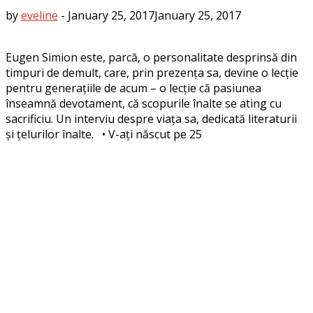
by
eveline
-
January 25, 2017
January 25, 2017
Eugen Simion este, parcă, o personalitate desprinsă din
timpuri de demult, care, prin prezența sa, devine o lecție
pentru generațiile de acum – o lecție că pasiunea
înseamnă devotament, că scopurile înalte se ating cu
sacrificiu. Un interviu despre viața sa, dedicată literaturii
și țelurilor înalte. • V-ați născut pe 25