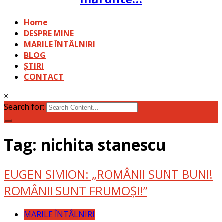
Home
DESPRE MINE
MARILE ÎNTÂLNIRI
BLOG
ȘTIRI
CONTACT
×
Search for:
Tag: nichita stanescu
EUGEN SIMION: „ROMÂNII SUNT BUNI!
ROMÂNII SUNT FRUMOȘI!”
MARILE ÎNTÂLNIRI