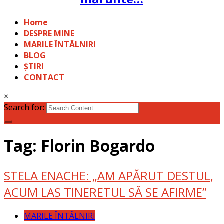
Home
DESPRE MINE
MARILE ÎNTÂLNIRI
BLOG
ȘTIRI
CONTACT
×
Search for:
Tag: Florin Bogardo
STELA ENACHE: „AM APĂRUT DESTUL,
ACUM LAS TINERETUL SĂ SE AFIRME”
MARILE ÎNTÂLNIRI