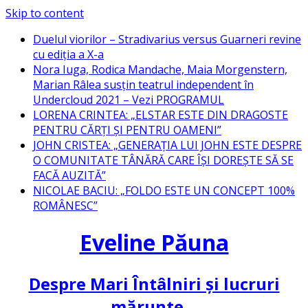
Skip to content
Duelul viorilor – Stradivarius versus Guarneri revine
cu ediția a X-a
Nora Iuga, Rodica Mandache, Maia Morgenstern,
Marian Râlea susțin teatrul independent în
Undercloud 2021 – Vezi PROGRAMUL
LORENA CRINTEA: „ELSTAR ESTE DIN DRAGOSTE
PENTRU CĂRȚI ȘI PENTRU OAMENI”
JOHN CRISTEA: „GENERAȚIA LUI JOHN ESTE DESPRE
O COMUNITATE TÂNĂRĂ CARE ÎȘI DOREȘTE SĂ SE
FACĂ AUZITĂ”
NICOLAE BACIU: „FOLDO ESTE UN CONCEPT 100%
ROMÂNESC”
Eveline Păuna
Despre Mari Întâlniri și lucruri
mărunte…