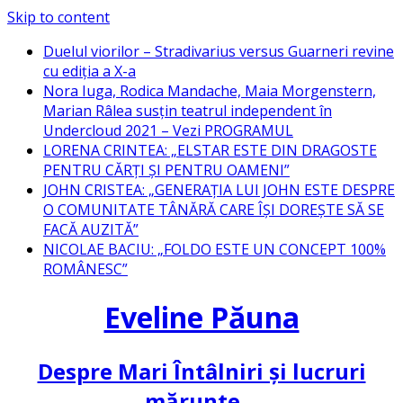
Skip to content
Duelul viorilor – Stradivarius versus Guarneri revine
cu ediția a X-a
Nora Iuga, Rodica Mandache, Maia Morgenstern,
Marian Râlea susțin teatrul independent în
Undercloud 2021 – Vezi PROGRAMUL
LORENA CRINTEA: „ELSTAR ESTE DIN DRAGOSTE
PENTRU CĂRȚI ȘI PENTRU OAMENI”
JOHN CRISTEA: „GENERAȚIA LUI JOHN ESTE DESPRE
O COMUNITATE TÂNĂRĂ CARE ÎȘI DOREȘTE SĂ SE
FACĂ AUZITĂ”
NICOLAE BACIU: „FOLDO ESTE UN CONCEPT 100%
ROMÂNESC”
Eveline Păuna
Despre Mari Întâlniri și lucruri
mărunte…