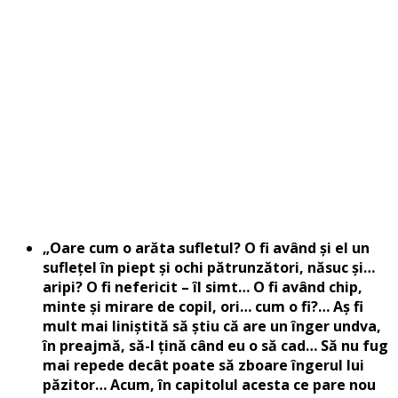
„Oare cum o ar
ăta sufletul? O fi având și el un
suflețel în piept și ochi pătrunzători, năsuc și…
aripi? O fi nefericit – îl simt… O fi având chip,
minte și mirare de copil, ori… cum o fi?… Aș fi
mult mai liniștită să știu că are un înger undva,
în preajmă, să-l țină când eu o să cad… Să nu fug
mai repede decât poate să zboare îngerul lui
păzitor… Acum, în capitolul acesta ce pare nou