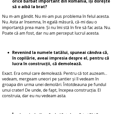
orice bărbat important din România, își dorește
să o aibă la brat?
Nu m-am gândit. Nu mi-am pus problema în felul acesta.
Nu. Asta ar însemna, în egală măsură, că-mi dau o
importanță prea mare. Și nu îmi stă în fire să fac asta. Nu.
Poate că am fost, dar nu am perceput lucrul acesta.
Revenind la numele tatălui, spuneai cândva că,
în copilărie, aveai impresia despre el, pentru că
lucra în construcții, că demolează.
Exact. Era omul care demolează. Pentru că tot auzeam…
vedeam, mergeam uneori pe șantier și îl vedeam în
groapa din urma unei demolări. Întotdeauna pe fundul
unui crater! De unde, de fapt, începea construcția. El
construia, dar eu nu vedeam asta.