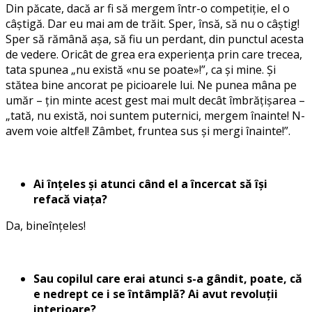
Din păcate, dacă ar fi să mergem într-o competiție, el o
câștigă. Dar eu mai am de trăit. Sper, însă, să nu o câștig!
Sper să rămână așa, să fiu un perdant, din punctul acesta
de vedere. Oricât de grea era experiența prin care trecea,
tata spunea „nu există «nu se poate»!”, ca și mine. Și
stătea bine ancorat pe picioarele lui. Ne punea mâna pe
umăr – țin minte acest gest mai mult decât îmbrățișarea –
„tată, nu există, noi suntem puternici, mergem înainte! N-
avem voie altfel! Zâmbet, fruntea sus și mergi înainte!”.
Ai înțeles și atunci când el a încercat să își
refacă viața?
Da, bineînțeles!
Sau copilul care erai atunci s-a gândit, poate, că
e nedrept ce i se întâmplă? Ai avut revoluții
interioare?