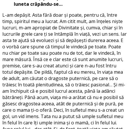
luneta crăpându-se…
L-am depășit. Asta fără doar și poate, pentru că, între
timp, spiritul meu a lucrat. Am citit mult, am înțeles niște
lucruri, m-am apropiat de Divinitate și, cumva, chiar și în
lucrurile grele care ți se întâmplă în viață, vezi un sens. Iar
asta te ajută să evoluezi și să depășești durerea aceea. E
o vorbă care spune că timpul le vindecă pe toate. Poate
nu chiar pe toate sau poate nu de tot, dar le vindecă, în
mare măsură. Însă ce e clar este că sunt anumite lucruri,
premise, care s-au creat atunci și care n-au fost întru
totul depășite. De pildă, faptul că eu mereu, în viața mea
de adult, am căutat o dragoste puternică, pe care să o
trăiesc în toată plenitudinea, să o trăiesc pasional… Și mi-
am închipuit că e posibil lucrul acesta, până la adânci
bătrâneți. Până acum, viața mi-a arătat că nu e posibil să
găsesc dragostea aceea, atât de puternică și de pură, pe
care o mama ți-o oferă. Deci, în sufletul meu s-a creat un
gol, un vid imens. Tata nu a putut să umple sufletul meu
în felul în care îți umple inima și o mamă, ci în felul lui.
Avea rolul lui… dar atât. Și, de fapt, toată viața am căutat