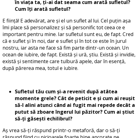
în viața ta, ți-ai dat seama cum arată sufletul?
Cum îți arată sufletul?
E ființă! E adevărat, are și el un suflet al lui. Cel puțin așa
îmi place să personalizez și să personific tot ceea ce e
important pentru mine. Iar sufletul sunt eu, de fapt. Cred
că e suflet și în noi, dar e suflet și în tot ce este în jurul
nostru, iar asta ne face să fim parte dintr-un ocean. Un
ocean de iubire, de fapt. Există și ură, știu. Există și invidie,
există și sentimente care tulbură apele, dar în esență,
după părerea mea, totul e iubire.
Sufletul tău cum și-a revenit după atâtea
momente grele?
Cât de peticit e și cum ai reușit
să-l alini atunci când ai fugit mai repede decât a
putut să zboare îngerul lui păzitor? Cum ai știut
să-ți găsești echilibrul?
Aș vrea să-ți răspund printr-o metaforă, dar o să-ți
răspund fiind cu picioarele foarte bine ancorate pe