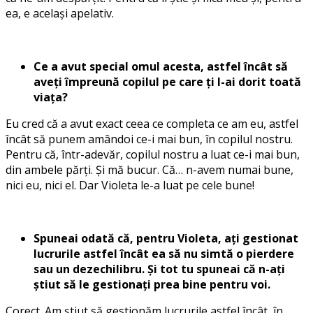
ea, e același apelativ.
Ce a avut special omul acesta, astfel încât să
aveți împreună copilul pe care ți l-ai dorit toată
viața?
Eu cred că a avut exact ceea ce completa ce am eu, astfel
încât să punem amândoi ce-i mai bun, în copilul nostru.
Pentru că, într-adevăr, copilul nostru a luat ce-i mai bun,
din ambele părți. Și mă bucur. Că… n-avem numai bune,
nici eu, nici el. Dar Violeta le-a luat pe cele bune!
Spuneai odată că, pentru Violeta, ați gestionat
lucrurile astfel încât ea să nu simtă o pierdere
sau un dezechilibru. Și tot tu spuneai că n-ați
știut să le gestionați prea bine pentru voi.
Corect. Am știut să gestionăm lucrurile astfel încât, în