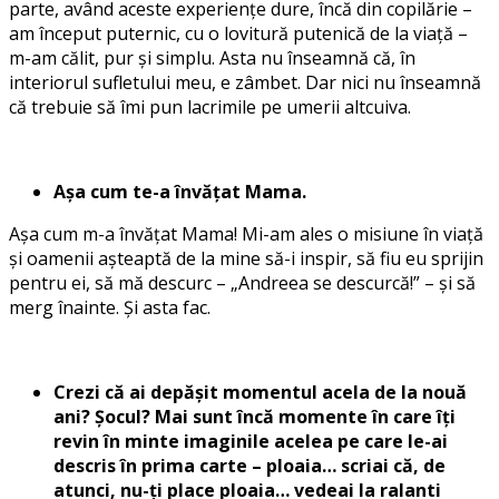
parte, având aceste experiențe dure, încă din copilărie –
am început puternic, cu o lovitură putenică de la viață –
m-am călit, pur și simplu. Asta nu înseamnă că, în
interiorul sufletului meu, e zâmbet. Dar nici nu înseamnă
că trebuie să îmi pun lacrimile pe umerii altcuiva.
Așa cum te-a învățat Mama.
Așa cum m-a învățat Mama! Mi-am ales o misiune în viață
și oamenii așteaptă de la mine să-i inspir, să fiu eu sprijin
pentru ei, să mă descurc – „Andreea se descurcă!” – și să
merg înainte. Și asta fac.
Crezi că ai depășit momentul acela de la nouă
ani? Șocul? Mai sunt încă momente în care îți
revin în minte imaginile acelea pe care le-ai
descris în prima carte – ploaia… scriai că, de
atunci, nu-ți place ploaia… vedeai la ralanti