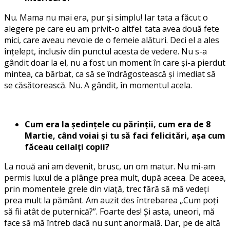
Nu. Mama nu mai era, pur și simplu! Iar tata a făcut o
alegere pe care eu am privit-o altfel: tata avea două fete
mici, care aveau nevoie de o femeie alături. Deci el a ales
înțelept, inclusiv din punctul acesta de vedere. Nu s-a
gândit doar la el, nu a fost un moment în care și-a pierdut
mintea, ca bărbat, ca să se îndrăgostească și imediat să
se căsătorească. Nu. A gândit, în momentul acela.
Cum era la ședințele cu părinții, cum era de 8
Martie, când voiai și tu să faci felicitări, așa cum
făceau ceilalți copii?
La nouă ani am devenit, brusc, un om matur. Nu mi-am
permis luxul de a plânge prea mult, după aceea. De aceea,
prin momentele grele din viață, trec fără să mă vedeți
prea mult la pământ. Am auzit des întrebarea „Cum poți
să fii atât de puternică?”. Foarte des! Și asta, uneori, mă
face să mă întreb dacă nu sunt anormală. Dar, pe de altă