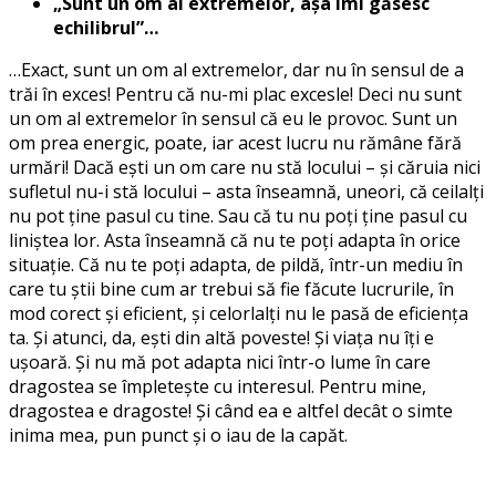
„Sunt un om al extremelor, așa îmi găsesc
echilibrul”…
…Exact, sunt un om al extremelor, dar nu în sensul de a
trăi în exces! Pentru că nu-mi plac excesle! Deci nu sunt
un om al extremelor în sensul că eu le provoc. Sunt un
om prea energic, poate, iar acest lucru nu rămâne fără
urmări! Dacă ești un om care nu stă locului – și căruia nici
sufletul nu-i stă locului – asta înseamnă, uneori, că ceilalți
nu pot ține pasul cu tine. Sau că tu nu poți ține pasul cu
liniștea lor. Asta înseamnă că nu te poți adapta în orice
situație. Că nu te poți adapta, de pildă, într-un mediu în
care tu știi bine cum ar trebui să fie făcute lucrurile, în
mod corect și eficient, și celorlalți nu le pasă de eficiența
ta. Și atunci, da, ești din altă poveste! Și viața nu îți e
ușoară. Și nu mă pot adapta nici într-o lume în care
dragostea se împletește cu interesul. Pentru mine,
dragostea e dragoste! Și când ea e altfel decât o simte
inima mea, pun punct și o iau de la capăt.