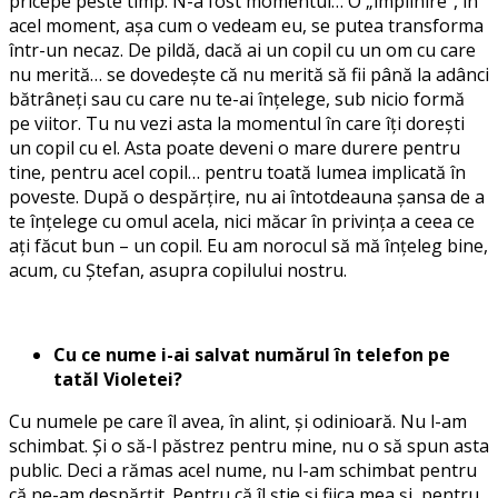
pricepe peste timp. N-a fost momentul… O „împlinire”, în
acel moment, așa cum o vedeam eu, se putea transforma
într-un necaz. De pildă, dacă ai un copil cu un om cu care
nu merită… se dovedește că nu merită să fii până la adânci
bătrâneți sau cu care nu te-ai înțelege, sub nicio formă
pe viitor. Tu nu vezi asta la momentul în care îți dorești
un copil cu el. Asta poate deveni o mare durere pentru
tine, pentru acel copil… pentru toată lumea implicată în
poveste. După o despărțire, nu ai întotdeauna șansa de a
te înțelege cu omul acela, nici măcar în privința a ceea ce
ați făcut bun – un copil. Eu am norocul să mă înțeleg bine,
acum, cu Ștefan, asupra copilului nostru.
Cu ce nume i-ai salvat numărul în telefon pe
tatăl Violetei?
Cu numele pe care îl avea, în alint, și odinioară. Nu l-am
schimbat. Și o să-l păstrez pentru mine, nu o să spun asta
public. Deci a rămas acel nume, nu l-am schimbat pentru
că ne-am despărțit. Pentru că îl știe și fiica mea și, pentru