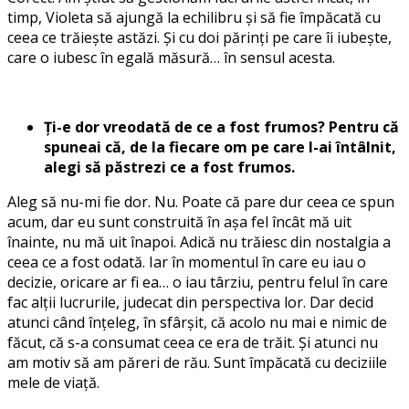
timp, Violeta să ajungă la echilibru și să fie împăcată cu
ceea ce trăiește astăzi. Și cu doi părinți pe care îi iubește,
care o iubesc în egală măsură… în sensul acesta.
Ți-e dor vreodată de ce a fost frumos? Pentru că
spuneai că, de la fiecare om pe care l-ai întâlnit,
alegi să păstrezi ce a fost frumos.
Aleg să nu-mi fie dor. Nu. Poate că pare dur ceea ce spun
acum, dar eu sunt construită în așa fel încât mă uit
înainte, nu mă uit înapoi. Adică nu trăiesc din nostalgia a
ceea ce a fost odată. Iar în momentul în care eu iau o
decizie, oricare ar fi ea… o iau târziu, pentru felul în care
fac alții lucrurile, judecat din perspectiva lor. Dar decid
atunci când înțeleg, în sfârșit, că acolo nu mai e nimic de
făcut, că s-a consumat ceea ce era de trăit. Și atunci nu
am motiv să am păreri de rău. Sunt împăcată cu deciziile
mele de viață.