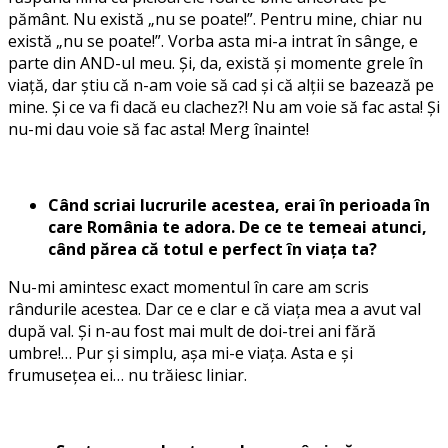
pământ. Nu există „nu se poate!”. Pentru mine, chiar nu
există „nu se poate!”. Vorba asta mi-a intrat în sânge, e
parte din AND-ul meu. Și, da, există și momente grele în
viață, dar știu că n-am voie să cad și că alții se bazează pe
mine. Și ce va fi dacă eu clachez?! Nu am voie să fac asta! Și
nu-mi dau voie să fac asta! Merg înainte!
Când scriai lucrurile acestea, erai în perioada în
care România te adora. De ce te temeai atunci,
când părea că totul e perfect în viața ta?
Nu-mi amintesc exact momentul în care am scris
rândurile acestea. Dar ce e clar e că viața mea a avut val
după val. Și n-au fost mai mult de doi-trei ani fără
umbre!… Pur și simplu, așa mi-e viața. Asta e și
frumusețea ei… nu trăiesc liniar.