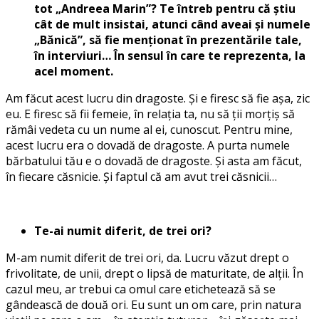
tot „Andreea Marin”? Te întreb pentru că știu
cât de mult insistai, atunci când aveai și numele
„Bănică”, să fie menționat în prezentările tale,
în interviuri… În sensul în care te reprezenta, la
acel moment.
Am făcut acest lucru din dragoste. Și e firesc să fie așa, zic
eu. E firesc să fii femeie, în relația ta, nu să ții morțiș să
rămâi vedeta cu un nume al ei, cunoscut. Pentru mine,
acest lucru era o dovadă de dragoste. A purta numele
bărbatului tău e o dovadă de dragoste. Și asta am făcut,
în fiecare căsnicie. Și faptul că am avut trei căsnicii…
Te-ai numit diferit, de trei ori?
M-am numit diferit de trei ori, da. Lucru văzut drept o
frivolitate, de unii, drept o lipsă de maturitate, de alții. În
cazul meu, ar trebui ca omul care etichetează să se
gândească de două ori. Eu sunt un om care, prin natura