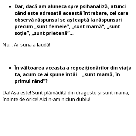
Dar, dacă am aluneca spre psihanaliză, atunci
când este adresată această întrebare, cel care
observă răspunsul se așteaptă la răspunsuri
precum „sunt femeie”, „sunt mamă”, „sunt
soție”, „sunt prietenă”…
Nu… Ar suna a laudă!
În vâltoarea aceasta a repoziționărilor din viața
ta, acum ce ai spune întâi – „sunt mamă, în
primul rând”?
Da! Așa este! Sunt plămădită din dragoste și sunt mama,
înainte de orice! Aici n-am niciun dubiu!