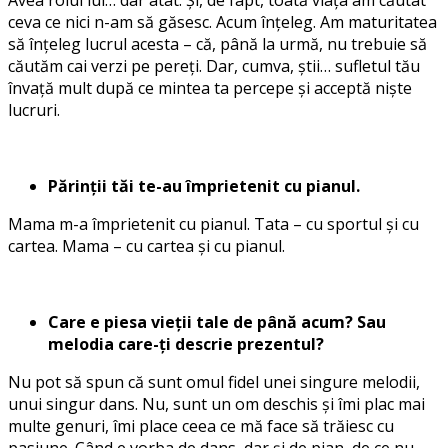
ceva ce nici n-am să găsesc. Acum înțeleg. Am maturitatea
să înțeleg lucrul acesta – că, până la urmă, nu trebuie să
căutăm cai verzi pe pereți. Dar, cumva, știi… sufletul tău
învață mult după ce mintea ta percepe și acceptă niște
lucruri.
Părinții tăi te-au împrietenit cu pianul.
Mama m-a împrietenit cu pianul. Tata – cu sportul și cu
cartea. Mama – cu cartea și cu pianul.
Care e piesa vieții tale de până acum? Sau
melodia care-ți descrie prezentul?
Nu pot să spun că sunt omul fidel unei singure melodii,
unui singur dans. Nu, sunt un om deschis și îmi plac mai
multe genuri, îmi place ceea ce mă face să trăiesc cu
pasiune. Când e vorba de dans, dar și de pian, de ce nu,