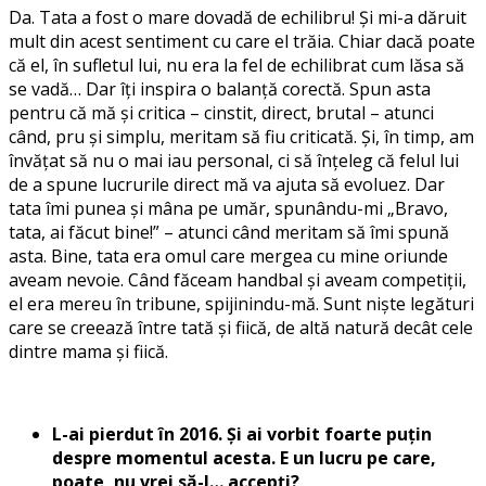
Da. Tata a fost o mare dovadă de echilibru! Și mi-a dăruit
mult din acest sentiment cu care el trăia. Chiar dacă poate
că el, în sufletul lui, nu era la fel de echilibrat cum lăsa să
se vadă… Dar îți inspira o balanță corectă. Spun asta
pentru că mă și critica – cinstit, direct, brutal – atunci
când, pru și simplu, meritam să fiu criticată. Și, în timp, am
învățat să nu o mai iau personal, ci să înțeleg că felul lui
de a spune lucrurile direct mă va ajuta să evoluez. Dar
tata îmi punea și mâna pe umăr, spunându-mi „Bravo,
tata, ai făcut bine!” – atunci când meritam să îmi spună
asta. Bine, tata era omul care mergea cu mine oriunde
aveam nevoie. Când făceam handbal și aveam competiții,
el era mereu în tribune, spijinindu-mă. Sunt niște legături
care se creează între tată și fiică, de altă natură decât cele
dintre mama și fiică.
L-ai pierdut în 2016. Și ai vorbit foarte puțin
despre momentul acesta. E un lucru pe care,
poate, nu vrei să-l… accepți?