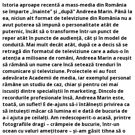
Istoria aproape recentă a mass-media din România
se împarte „înainte” și „după” Andreea Marin. Până la
ea, niciun alt format de televiziune din România nu a
avut puterea să impună o personalitate atât de
puternic, încât să o transforme într-un punct de
reper atât în puncte de audiență, cât și în model de
conduită. Mai mult decât atât, după ce a decis să se
retragă din formatul de televiziune care a adus-o în
atenția a milioane de români, Andreea Marin a reușit
să rămână un nume care încă setează trenduri în
comunicare și televiziune. Proiectele ei au fost
adevărate Academii de media, iar exemplul personal
rămâne un studiu de caz, chiar și pentru cei mai
iscusiți dintre specialiștii în marketing. Dincolo de
recordurile profesionale însă, Andreea Marin este,
toată, un suflet! E de-ajuns să-i întâlnești privirea ca
să intuiești măcar că lumina ei e dată de bucuria de
a-i ajuta pe ceilalți. Am redescoperit-o acasă, printre
fotografiile dragi – crâmpeie de bucurie, într-un
ocean cu valuri amețitoare – și-am găsit tihna să o