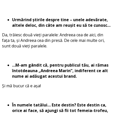
Urmărind știrile despre tine – unele adevărate,
altele deloc, din câte am reușit eu să te cunosc…
Da, trăiesc două vieți paralele: Andreea cea de aici, din
fața ta, și Andreea cea din presă. De cele mai multe ori,
sunt două vieți paralele.
…M-am gândit că, pentru publicul tău, ai rămas
întotdeauna „Andreea Marin”, indiferent ce alt
nume ai adăugat acestui brand.
Și mă bucur că e așa!
În numele tatălui… Este destin? Este destin ca,
orice ai face, să ajungi să fii tot femeia-trofeu,