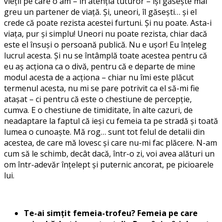
vieții pe care o am – în atenția tuturor – își găsește mai
greu un partener de viață. Și, uneori, îl găsești… și el
crede că poate rezista acestei furtuni. Și nu poate. Asta-i
viața, pur și simplu! Uneori nu poate rezista, chiar dacă
este el însuși o persoană publică. Nu e ușor! Eu înțeleg
lucrul acesta. Și nu se întâmplă toate acestea pentru că
eu aș acționa ca o divă, pentru că e departe de mine
modul acesta de a acționa – chiar nu îmi este plăcut
termenul acesta, nu mi se pare potrivit ca el să-mi fie
atașat – ci pentru că este o chestiune de percepție,
cumva. E o chestiune de timiditate, în alte cazuri, de
neadaptare la faptul că ieși cu femeia ta pe stradă și toată
lumea o cunoaște. Mă rog… sunt tot felul de detalii din
acestea, de care mă lovesc și care nu-mi fac plăcere. N-am
cum să le schimb, decât dacă, într-o zi, voi avea alături un
om într-adevăr înțelept și puternic ancorat, pe picioarele
lui.
Te-ai simțit femeia-trofeu? Femeia pe care