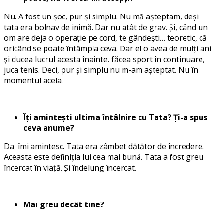
Nu. A fost un șoc, pur și simplu. Nu mă așteptam, deși
tata era bolnav de inimă. Dar nu atât de grav. Și, când un
om are deja o operație pe cord, te gândești… teoretic, că
oricând se poate întâmpla ceva. Dar el o avea de mulți ani
și ducea lucrul acesta înainte, făcea sport în continuare,
juca tenis. Deci, pur și simplu nu m-am așteptat. Nu în
momentul acela.
Îți amintești ultima întâlnire cu Tata? Ți-a spus
ceva anume?
Da, îmi amintesc. Tata era zâmbet dătător de încredere.
Aceasta este definiția lui cea mai bună. Tata a fost greu
încercat în viață. Și îndelung încercat.
Mai greu decât tine?