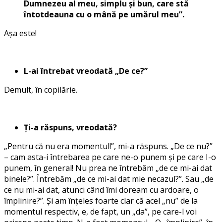
Dumnezeu al meu, simplu și bun, care stă
întotdeauna cu o mână pe umărul meu”.
Așa este!
L-ai întrebat vreodată „De ce?”
Demult, în copilărie.
Ți-a răspuns, vreodată?
„Pentru că nu era momentul!”, mi-a răspuns. „De ce nu?”
– cam asta-i întrebarea pe care ne-o punem și pe care I-o
punem, în general! Nu prea ne întrebăm „de ce mi-ai dat
binele?”. Întrebăm „de ce mi-ai dat mie necazul?”. Sau „de
ce nu mi-ai dat, atunci când îmi doream cu ardoare, o
împlinire?”. Și am înțeles foarte clar că acel „nu” de la
momentul respectiv, e, de fapt, un „da”, pe care-l voi