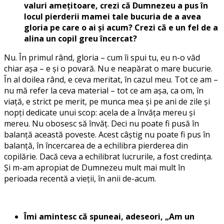
valuri amețitoare, crezi că Dumnezeu a pus în
locul pierderii mamei tale bucuria de a avea
gloria pe care o ai și acum? Crezi că e un fel de a
alina un copil greu încercat?
Nu. În primul rând, gloria – cum îi spui tu, eu n-o văd
chiar așa – e și o povară. Nu e neapărat o mare bucurie.
În al doilea rând, e ceva meritat, în cazul meu. Tot ce am –
nu mă refer la ceva material – tot ce am așa, ca om, în
viață, e strict pe merit, pe munca mea și pe ani de zile și
nopți dedicate unui scop: acela de a învăța mereu și
mereu. Nu obosesc să învăț. Deci nu poate fi pusă în
balanță această poveste. Acest câștig nu poate fi pus în
balanță, în încercarea de a echilibra pierderea din
copilărie. Dacă ceva a echilibrat lucrurile, a fost credința.
Și m-am apropiat de Dumnezeu mult mai mult în
perioada recentă a vieții, în anii de-acum.
Îmi amintesc că spuneai, adeseori, „Am un