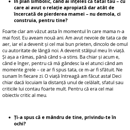
În plan simbolic, când ai înțeles că tatăl tău – cu
care ai avut o relație apropiată dar atât de
încercată de pierderea mamei – nu demola, ci
construia, pentru tine?
Foarte clar am văzut asta în momentul în care mama n-a
mai fost. Eu aveam nouă ani. Am avut nevoie de tata ca de
aer, iar el a devenit și cel mai bun prieten, dincolo de omul
cu autoritate de lângă noi. A devenit stâlpul meu în viață.
Și așa a rămas, până când s-a stins. Ba chiar și acum e,
când e înger, pentru că mă gândesc la el atunci când am
momente grele – ce ar fi spus tata, ce m-ar fi sfătuit. Ne
sunam în fiecare zi. O viață întreagă am făcut asta! Deci
chiar dacă locuiam la distanță unul de celălalt, sfatul sau
criticile lui contau foarte mult. Pentru că era cel mai
obiectiv critic al meu.
Ți-a spus că e mândru de tine, privindu-te în
ochi?