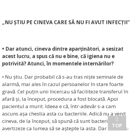
„NU ȘTIU PE CINEVA CARE SĂ NU FI AVUT INFECȚII”
• Dar atunci, cineva dintre aparținători, a sesizat
acest lucru, a spus că nu e bine, că igiena nu e
potrivită? Atunci, în momentele internărilor?
• Nu știu. Dar probabil că s-au tras niște semnale de
alarmă, mai ales în cazul persoanelor în stare foarte
gravă. Cel puțin unii încercau să faciliteze transferul în
afară și, la început, procedura a fost blocată. Apoi
pacientul a murit. Ideea e că, într-adevăr s-a cam
ascuns așa chestia asta cu bacteriile. Adică nu a venit
cineva, de la început, să spună că sunt bacterii și să
TOP
avertizeze ca lumea să se aștepte la asta. Dar nici nu s-