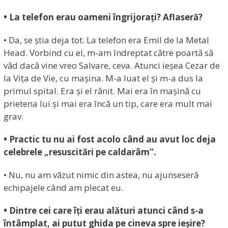
• La telefon erau oameni îngrijorați? Aflaseră?
• Da, se știa deja tot. La telefon era Emil de la Metal
Head. Vorbind cu el, m-am îndreptat către poartă să
văd dacă vine vreo Salvare, ceva. Atunci ieșea Cezar de
la Vița de Vie, cu mașina. M-a luat el și m-a dus la
primul spital. Era și el rănit. Mai era în mașină cu
prietena lui și mai era încă un tip, care era mult mai
grav.
• Practic tu nu ai fost acolo când au avut loc deja
celebrele „resuscitări pe caldarâm”.
• Nu, nu am văzut nimic din astea, nu ajunseseră
echipajele când am plecat eu.
• Dintre cei care îți erau alături atunci când s-a
întâmplat, ai putut ghida pe cineva spre ieșire?