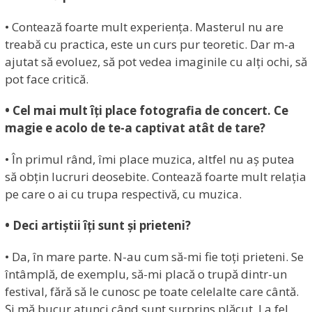
• Contează foarte mult experiența. Masterul nu are
treabă cu practica, este un curs pur teoretic. Dar m-a
ajutat să evoluez, să pot vedea imaginile cu alți ochi, să
pot face critică.
• Cel mai mult îți place fotografia de concert. Ce
magie e acolo de te-a captivat atât de tare?
• În primul rând, îmi place muzica, altfel nu aș putea
să obțin lucruri deosebite. Contează foarte mult relația
pe care o ai cu trupa respectivă, cu muzica.
• Deci artiștii îți sunt și prieteni?
• Da, în mare parte. N-au cum să-mi fie toți prieteni. Se
întâmplă, de exemplu, să-mi placă o trupă dintr-un
festival, fără să le cunosc pe toate celelalte care cântă.
Și mă bucur atunci când sunt surprins plăcut. La fel