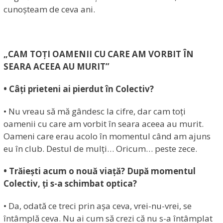
cunoșteam de ceva ani.
„CAM TOȚI OAMENII CU CARE AM VORBIT ÎN
SEARA ACEEA AU MURIT”
• Câți prieteni ai pierdut în Colectiv?
• Nu vreau să mă gândesc la cifre, dar cam toți
oamenii cu care am vorbit în seara aceea au murit.
Oameni care erau acolo în momentul când am ajuns
eu în club. Destul de mulți… Oricum… peste zece.
• Trăiești acum o nouă viață? După momentul
Colectiv, ți s-a schimbat optica?
• Da, odată ce treci prin așa ceva, vrei-nu-vrei, se
întâmplă ceva. Nu ai cum să crezi că nu s-a întâmplat