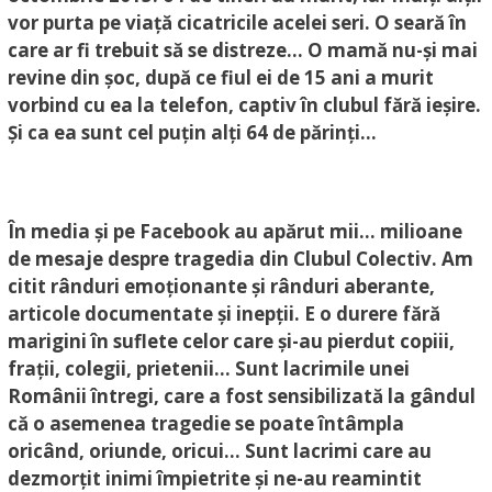
vor purta pe viață cicatricile acelei seri. O seară în
care ar fi trebuit să se distreze… O mamă nu-și mai
revine din șoc, după ce fiul ei de 15 ani a murit
vorbind cu ea la telefon, captiv în clubul fără ieșire.
Și ca ea sunt cel puțin alți 64 de părinți…
În media și pe Facebook au apărut mii… milioane
de mesaje despre tragedia din Clubul Colectiv. Am
citit rânduri emoționante și rânduri aberante,
articole documentate și inepții. E o durere fără
marigini în suflete celor care și-au pierdut copiii,
frații, colegii, prietenii… Sunt lacrimile unei
Românii întregi, care a fost sensibilizată la gândul
că o asemenea tragedie se poate întâmpla
oricând, oriunde, oricui… Sunt lacrimi care au
dezmorțit inimi împietrite și ne-au reamintit