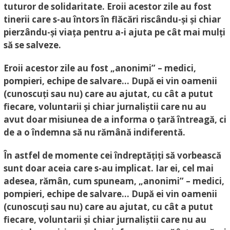
tuturor de solidaritate. Eroii acestor zile au fost
tinerii care s-au întors în flăcări riscându-și și chiar
pierzându-și viața pentru a-i ajuta pe cât mai mulți
să se salveze.
Eroii acestor zile au fost „anonimi” – medici,
pompieri, echipe de salvare… După ei vin oamenii
(cunoscuți sau nu) care au ajutat, cu cât a putut
fiecare, voluntarii și chiar jurnaliștii care nu au
avut doar misiunea de a informa o țară întreagă, ci
de a o îndemna să nu rămână indiferentă.
În astfel de momente cei îndreptățiți să vorbească
sunt doar aceia care s-au implicat. Iar ei, cel mai
adesea, rămân, cum spuneam, „anonimi” – medici,
pompieri, echipe de salvare… După ei vin oamenii
(cunoscuți sau nu) care au ajutat, cu cât a putut
fiecare, voluntarii și chiar jurnaliștii care nu au