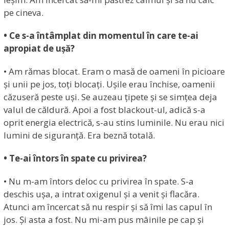
pe cineva.
• Ce s-a întâmplat din momentul în care te-ai
apropiat de ușă?
• Am rămas blocat. Eram o masă de oameni în picioare
și unii pe jos, toți blocați. Ușile erau închise, oamenii
căzuseră peste uși. Se auzeau țipete și se simțea deja
valul de căldură. Apoi a fost blackout-ul, adică s-a
oprit energia electrică, s-au stins luminile. Nu erau nici
lumini de siguranță. Era beznă totală.
• Te-ai întors în spate cu privirea?
• Nu m-am întors deloc cu privirea în spate. S-a
deschis ușa, a intrat oxigenul și a venit și flacăra.
Atunci am încercat să nu respir și să îmi las capul în
jos. Și asta a fost. Nu mi-am pus mâinile pe cap și