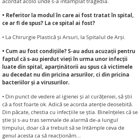
acordat acolo unde s-a întâmplat tragedia.
• Referitor la modul în care ai fost tratat în spital,
ce ar fi de spus? La ce spital ai fost?
• La Chirurgie Plastică și Arsuri, la Spitalul de Arși.
• Cum au fost condițiile? S-au adus acuzații pentru
faptul că s-au pierdut vieți în urma unor infecții
luate din spital, aparținătorii au spus că victimele
au decedat nu din pricina arsurilor, ci din pricina
bacteriilor și a virusurilor.
• Din punct de vedere al igienei și al curățeniei, să știi
că a fost foarte ok. Adică se acorda atenție deosebită.
Din păcate, chestia cu infecțiile se știa. Bineînțeles că se
știe și s-au tras semnale de alarmă de-a lungul
timpului, doar că a trebuit să se întâmple ceva de
genul acesta ca să reacționăm…