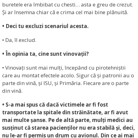
buretele era îmbibat cu chesti… asta e greu de crezut.
Și ar însemna chiar că e crima cel mai bine plănuită.
• Deci tu excluzi scenariul acesta.
• Da, îl exclud.
• În opinia ta, cine sunt vinovații?
• Vinovați sunt mai mulți, începând cu pirotehniștii
care au montat efectele acolo. Sigur că și patronii au o
parte din vină, și ISU, și Primăria. Fiecare are o parte
din vină.
• S-a mai spus că dacă victimele ar fi fost
transportate la spitale din străinătate, ar fi avut
mai multe șanse. Pe de altă parte, mulți medici au
susținut că starea pacienților nu era stabilă și, deci,
nu le-ar fi permis un drum cu avionul. Din ce ai mai