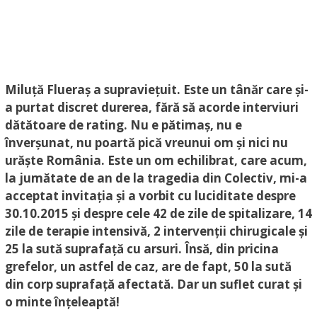
Miluță Flueraș a supraviețuit. Este un tânăr care și-
a purtat discret durerea, fără să acorde interviuri
dătătoare de rating. Nu e pătimaș, nu e
înverșunat, nu poartă pică vreunui om și nici nu
urăște România. Este un om echilibrat, care acum,
la jumătate de an de la tragedia din Colectiv, mi-a
acceptat invitația și a vorbit cu luciditate despre
30.10.2015 și despre cele 42 de zile de spitalizare, 14
zile de terapie intensivă, 2 intervenții chirugicale și
25 la sută suprafață cu arsuri. Însă, din pricina
grefelor, un astfel de caz, are de fapt, 50 la sută
din corp suprafață afectată. Dar un suflet curat și
o minte înțeleaptă!