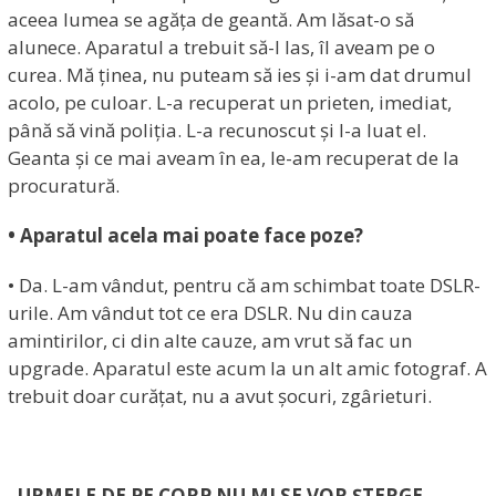
aceea lumea se agăța de geantă. Am lăsat-o să
alunece. Aparatul a trebuit să-l las, îl aveam pe o
curea. Mă ținea, nu puteam să ies și i-am dat drumul
acolo, pe culoar. L-a recuperat un prieten, imediat,
până să vină poliția. L-a recunoscut și l-a luat el.
Geanta și ce mai aveam în ea, le-am recuperat de la
procuratură.
• Aparatul acela mai poate face poze?
• Da. L-am vândut, pentru că am schimbat toate DSLR-
urile. Am vândut tot ce era DSLR. Nu din cauza
amintirilor, ci din alte cauze, am vrut să fac un
upgrade. Aparatul este acum la un alt amic fotograf. A
trebuit doar curățat, nu a avut șocuri, zgârieturi.
„URMELE DE PE CORP NU MI SE VOR ȘTERGE