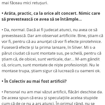
mai făceau mici retușuri.
• Arăta, practic, ca la orice alt concert. Nimic care
să prevestească ce avea să se întâmple…
• Da, normal. Dacă ai fi judecat atunci, nu avea ce să
prevestească. Dar am observat artificiile. Bine, știam că
vor fi, pentru că au anunțat că vor fi efecte pirotehnice.
Fuseseră efecte și la prima lansare, în Silver. Mi s-a
părut ciudat că sunt montate sus, pe schelă, pentru că
știam că, de obicei, sunt verticale, dar… M-am gândit
că, oricum, sunt montate de niște profesioniști. Nu le
montase trupa, știam sigur că lucrează cu oameni ok.
• În Colectiv au mai fost artificii?
• Personal nu am mai văzut artificii, flăcări deschise da.
De aceea spun că erau și speculațiile acelea stupide
cum că de ce nu a ars atunci. În primul rând, nu se