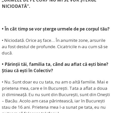
NICIODATĂ”.
• În cât timp se vor șterge urmele de pe corpul tău?
• Niciodată. Orice aș face… În anumite zone, arsurile
au fost destul de profunde. Cicatricile n-au cum să se
ducă.
• Părinții tăi, familia ta, când au aflat că ești bine?
Știau că ești în Colectiv?
• Nu. Sunt doar eu cu tata, nu am o altă familie. Mai e
prietena mea, care e în București. Tata a aflat a doua
zi dimineață. Eu nu sunt din București, sunt din Onești
– Bacău. Acolo am casa părintească, iar în București
stau de 16 ani. Prietena mea l-a sunat pe tata, eu nu