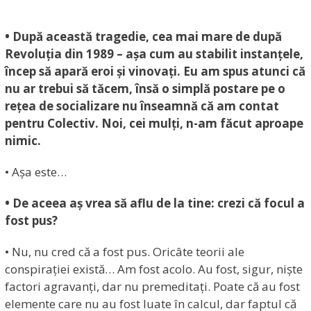
• După această tragedie, cea mai mare de după
Revoluția din 1989 – așa cum au stabilit instanțele,
încep să apară eroi și vinovați. Eu am spus atunci că
nu ar trebui să tăcem, însă o simplă postare pe o
rețea de socializare nu înseamnă că am contat
pentru Colectiv. Noi, cei mulți, n-am făcut aproape
nimic.
• Așa este…
• De aceea aș vrea să aflu de la tine: crezi că focul a
fost pus?
• Nu, nu cred că a fost pus. Oricâte teorii ale
conspirației există… Am fost acolo. Au fost, sigur, niște
factori agravanți, dar nu premeditați. Poate că au fost
elemente care nu au fost luate în calcul, dar faptul că