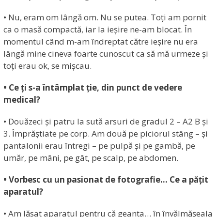
• Nu, eram om lângă om. Nu se putea. Toți am pornit
ca o masă compactă, iar la ieșire ne-am blocat. În
momentul când m-am îndreptat către ieșire nu era
lângă mine cineva foarte cunoscut ca să mă urmeze și
toți erau ok, se mișcau.
• Ce ți s-a întâmplat ție, din punct de vedere
medical?
• Douăzeci și patru la sută arsuri de gradul 2 – A2 B și
3. Împrăștiate pe corp. Am două pe piciorul stâng – și
pantalonii erau întregi – pe pulpă și pe gambă, pe
umăr, pe mâni, pe gât, pe scalp, pe abdomen.
• Vorbesc cu un pasionat de fotografie… Ce a pățit
aparatul?
• Am lăsat aparatul pentru că geanta… în învălmășeala