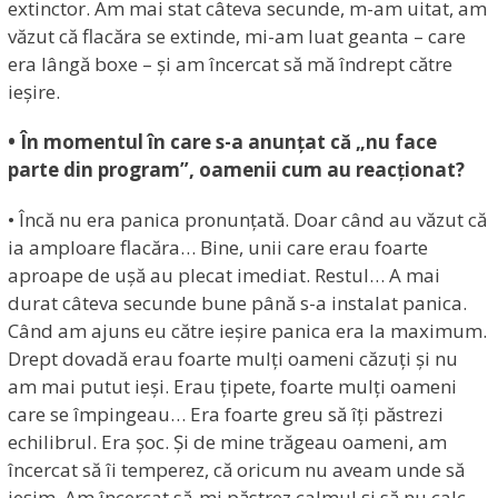
extinctor. Am mai stat câteva secunde, m-am uitat, am
văzut că flacăra se extinde, mi-am luat geanta – care
era lângă boxe – și am încercat să mă îndrept către
ieșire.
• În momentul în care s-a anunțat că „nu face
parte din program”, oamenii cum au reacționat?
• Încă nu era panica pronunțată. Doar când au văzut că
ia amploare flacăra… Bine, unii care erau foarte
aproape de ușă au plecat imediat. Restul… A mai
durat câteva secunde bune până s-a instalat panica.
Când am ajuns eu către ieșire panica era la maximum.
Drept dovadă erau foarte mulți oameni căzuți și nu
am mai putut ieși. Erau țipete, foarte mulți oameni
care se împingeau… Era foarte greu să îți păstrezi
echilibrul. Era șoc. Și de mine trăgeau oameni, am
încercat să îi temperez, că oricum nu aveam unde să
ieșim. Am încercat să-mi păstrez calmul și să nu calc