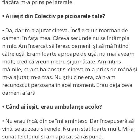
flacăra m-a prins pe laterale.
• Ai ieșit din Colectiv pe picioarele tale?
• Da, dar m-a ajutat cineva. Încă era un morman de
oameni în fața mea. Câteva secunde nu se întâmpla
nimic. Am încercat să feresc oamenii și să mă întind
către ușă. Eram foarte aproape de ușă, nu mai aveam
mult, cred că vreun metru și jumătate. Am întins
mâinile, m-am balansat și cineva m-a prins de mână și
m-a ajutat, m-a tras. Nu știu cine era, că n-am
recunoscut persoana în acel moment. Erau deja ceva
oameni afară.
• Când ai ieșit, erau ambulanțe acolo?
• Nu erau încă, din ce îmi amintesc. Dar începuseră să
vină, se auzeau sirenele. Nu am stat foarte mult. Mi-a
sunat telefonul și am apucat să răspund.