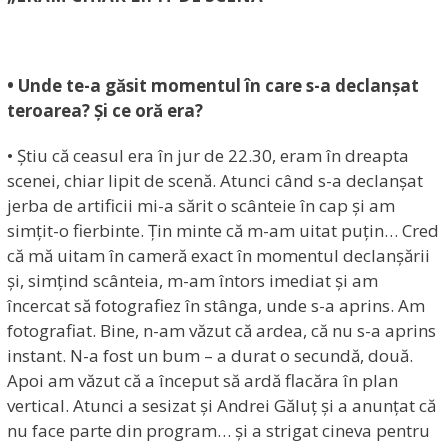
• Unde te-a găsit momentul în care s-a declanșat
teroarea? Și ce oră era?
• Știu că ceasul era în jur de 22.30, eram în dreapta
scenei, chiar lipit de scenă. Atunci când s-a declanșat
jerba de artificii mi-a sărit o scânteie în cap și am
simțit-o fierbinte. Țin minte că m-am uitat puțin… Cred
că mă uitam în cameră exact în momentul declanșării
și, simțind scânteia, m-am întors imediat și am
încercat să fotografiez în stânga, unde s-a aprins. Am
fotografiat. Bine, n-am văzut că ardea, că nu s-a aprins
instant. N-a fost un bum – a durat o secundă, două.
Apoi am văzut că a început să ardă flacăra în plan
vertical. Atunci a sesizat și Andrei Găluț și a anunțat că
nu face parte din program… și a strigat cineva pentru