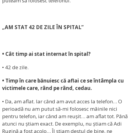
puteam să folosesc telefonul.
„AM STAT 42 DE ZILE ÎN SPITAL”
• Cât timp ai stat internat în spital?
• 42 de zile.
• Timp în care bănuiesc că aflai ce se întâmpla cu
victimele care, rând pe rând, cedau.
• Da, am aflat. Iar când am avut acces la telefon… O
perioadă nu am putut să-mi folosesc mâinile nici
pentru telefon, iar când am reușit… am aflat tot. Până
atunci nu știam exact. De exemplu, nu știam că Adi
Rugină a fost acolo… Îl știam destul de bine, ne