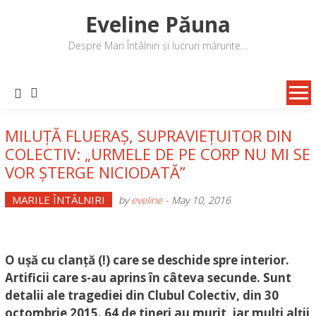
Skip
Eveline Păuna
to
content
Despre Mari Întâlniri și lucruri mărunte…
MILUȚĂ FLUERAȘ, SUPRAVIEȚUITOR DIN
COLECTIV: „URMELE DE PE CORP NU MI SE
VOR ȘTERGE NICIODATĂ”
MARILE ÎNTÂLNIRI
by
eveline
-
May 10, 2016
O ușă cu clanță (!) care se deschide spre interior.
Artificii care s-au aprins în câteva secunde. Sunt
detalii ale tragediei din Clubul Colectiv, din 30
octombrie 2015. 64 de tineri au murit, iar mulți alții