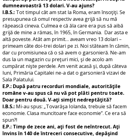
dumneavoastră 13 dolari. V-au ajuns?
I.B.S.:
Tot timpul cât am stat la Roma, eram însoţiţi. Se
presupunea că omul respectiv avea grijă să nu mă
răpească cineva. Culmea e că ăla care era pus să aibă
grijă de mine a rămas, în 1965, în Germania. Dar asta e
altă poveste. Atât am primit… aveam vreo 13 dolari –
primeam câte doi-trei dolari pe zi. Noi stăteam în cămin,
dar cu promisiunea că o să avem o garsonieră. Ne-am
dus la un magazin cu preţuri mici, şi de acolo am
cumpărat nişte perdele. Am venit acasă şi, după câteva
luni, Primăria Capitalei ne-a dat o garsonieră vizavi de
Sala Palatului.
E.P.: După patru recorduri mondiale, autorităţile
române v-au spus că nu vă pot plăti pentru toate.
Doar pentru două. V-aţi simţit nedreptăţită?
I.B.S.:
Mi-au spus: „Tovarăşa Iolanda, trebuie să facem
economie. Clasa muncitoare face economie”. Ce era să
spun?!
E.P.: Timp de zece ani, aţi fost de neîntrecut. Aţi
învins în 140 de întreceri consecutive, depăşind