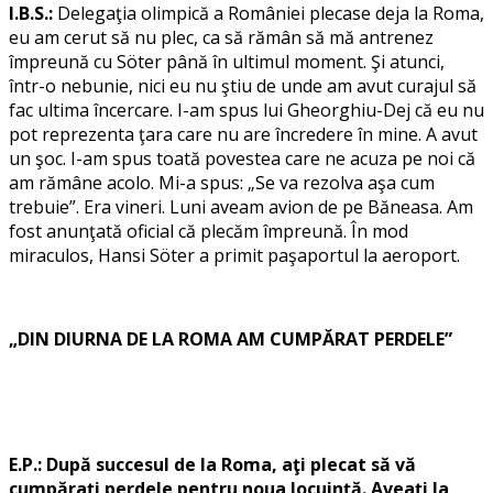
I.B.S.:
Delegaţia olimpică a României plecase deja la Roma,
eu am cerut să nu plec, ca să rămân să mă antrenez
împreună cu Söter până în ultimul moment. Şi atunci,
într-o nebunie, nici eu nu ştiu de unde am avut curajul să
fac ultima încercare. I-am spus lui Gheorghiu-Dej că eu nu
pot reprezenta ţara care nu are încredere în mine. A avut
un şoc. I-am spus toată povestea care ne acuza pe noi că
am rămâne acolo. Mi-a spus: „Se va rezolva aşa cum
trebuie”. Era vineri. Luni aveam avion de pe Băneasa. Am
fost anunţată oficial că plecăm împreună. În mod
miraculos, Hansi Söter a primit paşaportul la aeroport.
„DIN DIURNA DE LA ROMA AM CUMPĂRAT PERDELE”
E.P.: După succesul de la Roma, aţi plecat să vă
cumpăraţi perdele pentru noua locuinţă. Aveaţi la