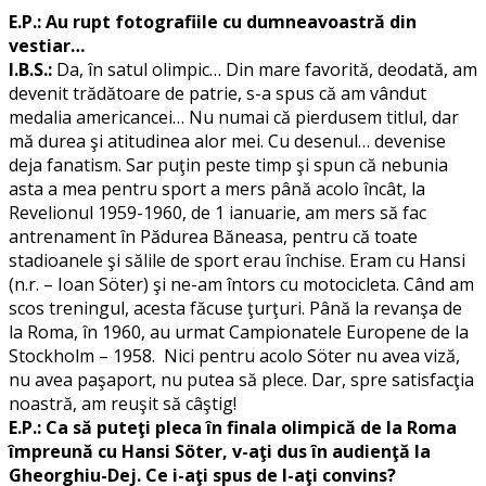
E.P.: Au rupt fotografiile cu dumneavoastră din
vestiar…
I.B.S.:
Da, în satul olimpic… Din mare favorită, deodată, am
devenit trădătoare de patrie, s-a spus că am vândut
medalia americancei… Nu numai că pierdusem titlul, dar
mă durea şi atitudinea alor mei. Cu desenul… devenise
deja fanatism. Sar puţin peste timp şi spun că nebunia
asta a mea pentru sport a mers până acolo încât, la
Revelionul 1959-1960, de 1 ianuarie, am mers să fac
antrenament în Pădurea Băneasa, pentru că toate
stadioanele şi sălile de sport erau închise. Eram cu Hansi
(n.r. – Ioan Söter) şi ne-am întors cu motocicleta. Când am
scos treningul, acesta făcuse ţurţuri. Până la revanşa de
la Roma, în 1960, au urmat Campionatele Europene de la
Stockholm – 1958. Nici pentru acolo Söter nu avea viză,
nu avea paşaport, nu putea să plece. Dar, spre satisfacţia
noastră, am reuşit să câştig!
E.P.: Ca să puteţi pleca în finala olimpică de la Roma
împreună cu Hansi Söter, v-aţi dus în audienţă la
Gheorghiu-Dej. Ce i-aţi spus de l-aţi convins?